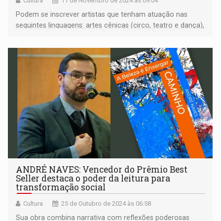
Cultura
11 de Novembro de 2024 às 09:04
Podem se inscrever artistas que tenham atuação nas
seguintes linguagens: artes cênicas (circo, teatro e dança),
arte educação, artes visuais, audiovisual, literatura, música,
biblioteca e patrimônio cultural.
ANDRÉ NAVES: Vencedor do Prêmio Best
Seller destaca o poder da leitura para
transformação social
Cultura
25 de Outubro de 2024 às 06:58
Sua obra combina narrativa com reflexões poderosas