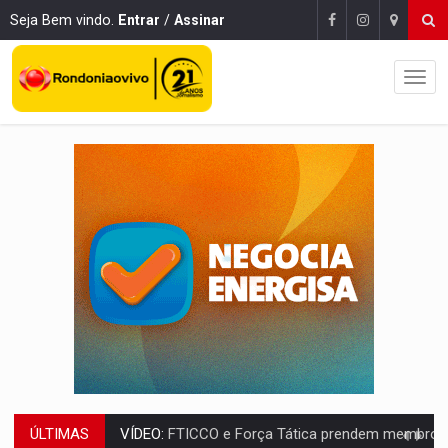
Seja Bem vindo.
Entrar
/
Assinar
ÚLTIMAS
INCLUSÃO:
Prefeitura fortalece parceria com a APAE para ampliar ações v