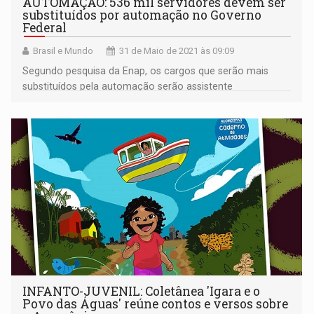
AUTOMAÇÃO: 536 mil servidores devem ser
substituídos por automação no Governo
Federal
Brasil e Mundo
31 de Maio de 2021 às 09:09
Segundo pesquisa da Enap, os cargos que serão mais
substituídos pela automação serão assistente
administrativo, auxiliar de escritório e datilógrafo
INFANTO-JUVENIL: Coletânea 'Igara e o
Povo das Águas' reúne contos e versos sobre