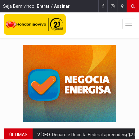
Seja Bem vindo.
Entrar
/
Assinar
ÚLTIMAS
OPERAÇÃO DA PC:
Membros do CV são presos com armas e drogas após c