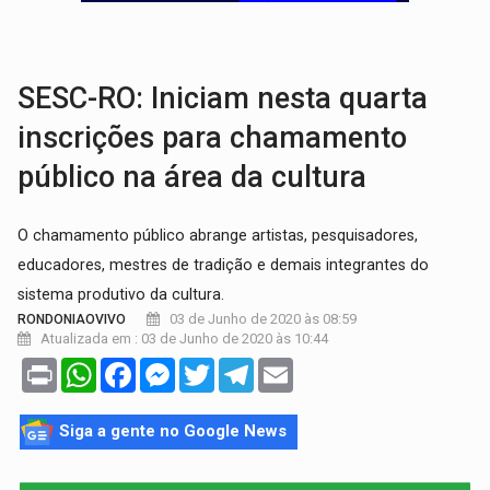
ELEIÇÕES 2026:
Patrimônio de candidata a deputada federal do PL salta R$ 1 m
VÍDEO:
Quadrilha é flagrada com cerca de 200 porções
SESC-RO: Iniciam nesta quarta
inscrições para chamamento
público na área da cultura
O chamamento público abrange artistas, pesquisadores,
educadores, mestres de tradição e demais integrantes do
sistema produtivo da cultura.
03 de Junho de 2020 às 08:59
RONDONIAOVIVO
Atualizada em : 03 de Junho de 2020 às 10:44
Print
WhatsApp
Facebook
Messenger
Twitter
Telegram
Email
Siga a gente no Google News