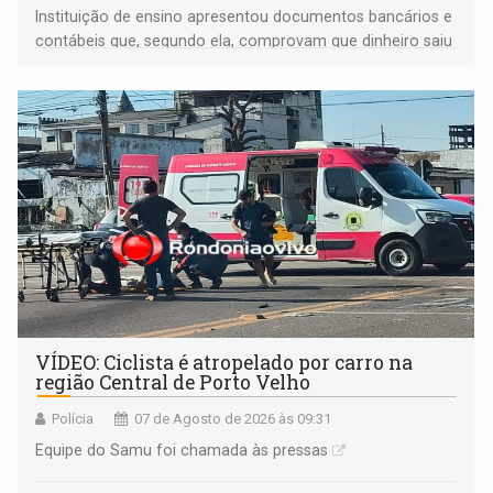
Instituição de ensino apresentou documentos bancários e
contábeis que, segundo ela, comprovam que dinheiro saiu
de sua própria conta, foi sacado pelo diretor financeiro e
apreendido quando já estava dentro da sede da entidade
— em pleno ano eleitoral em Rondônia
VÍDEO: Ciclista é atropelado por carro na
região Central de Porto Velho
Polícia
07 de Agosto de 2026 às 09:31
Equipe do Samu foi chamada às pressas