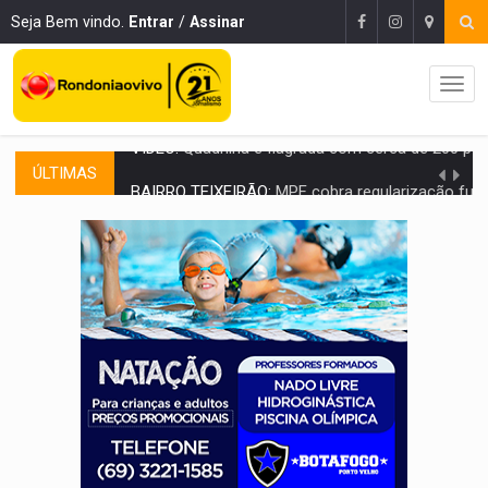
Seja Bem vindo.
Entrar
/
Assinar
ÚLTIMAS
BAIRRO TEIXEIRÃO:
MPF cobra regularização fundiária da comunid
SUCESSO NA ABERTURA:
2ª Feira Rondônia Empreendedora segue no Espaço Alternativ
REESTRUTURAÇÃO:
Secretário da Seinfra de Porto Velho pede exon
SAÚDE INDÍGENA:
Pirahã terão consultas e exames especializados durante 
ECONOMIA:
Dia dos pais deve movimentar R$ 8,5 bilhões e RO projet
DIA DOS PAIS:
Bailarina da Praça organiza celebração gratuita nes
VÍDEO:
Perseguição a embarcação no rio Madeira termina com explosivo
MEGA SENA:
Prêmio acumula para R$ 165 milhõe