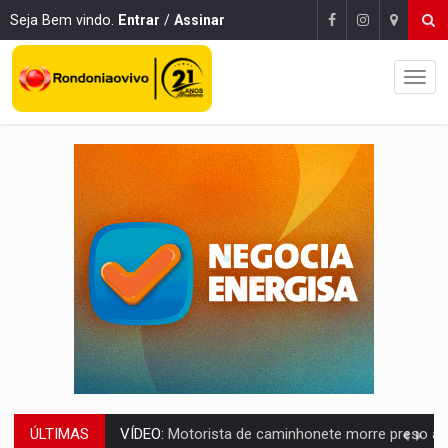
Seja Bem vindo.
Entrar
/
Assinar
ÚLTIMAS
LAZER:
Seis lugares gratuitos para aproveitar o fim de semana e