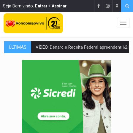
Seja Bem vindo.
Entrar
/
Assinar
ÚLTIMAS
OPERAÇÃO DA PC:
Membros do CV são presos com armas e drogas após c
ENTRADA GRATUITA:
Espetáculo As Marias Somos Nós será apresen
VÍDEO:
Três são presos após furto de motocicleta em frente
CELEBRAÇÃO:
Cerejeiras completa 43 anos de emancipação com progra
SAÚDE:
Anvisa desmente boato sobre presença de plástico ou petr
VÍDEO:
Pitbulls fogem de residência e atacam casal de idosos 
AÇÃO CONJUNTA:
Forças policiais apreendem cerca de 1kg de our
PF ESTÁ APURANDO:
Flávio Bolsonaro escolhe Alfredo Gaspar como vice, alvo de d