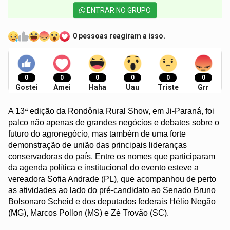
ENTRAR NO GRUPO
0 pessoas reagiram a isso.
0
0
0
0
0
0
Gostei
Amei
Haha
Uau
Triste
Grr
A 13ª edição da Rondônia Rural Show, em Ji-Paraná, foi
palco não apenas de grandes negócios e debates sobre o
futuro do agronegócio, mas também de uma forte
demonstração de união das principais lideranças
conservadoras do país. Entre os nomes que participaram
da agenda política e institucional do evento esteve a
vereadora Sofia Andrade (PL), que acompanhou de perto
as atividades ao lado do pré-candidato ao Senado Bruno
Bolsonaro Scheid e dos deputados federais Hélio Negão
(MG), Marcos Pollon (MS) e Zé Trovão (SC).