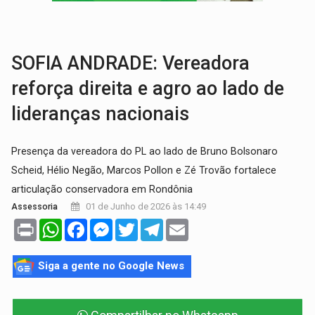
GRAVE:
Homem é esfaqueado no peito durante briga ent
VÍDEO:
Denarc e Receita Federal apreendem 12 kg de skunk e arma que iam
SOFIA ANDRADE: Vereadora
reforça direita e agro ao lado de
lideranças nacionais
Presença da vereadora do PL ao lado de Bruno Bolsonaro
Scheid, Hélio Negão, Marcos Pollon e Zé Trovão fortalece
articulação conservadora em Rondônia
01 de Junho de 2026 às 14:49
Assessoria
Print
WhatsApp
Facebook
Messenger
Twitter
Telegram
Email
Siga a gente no Google News