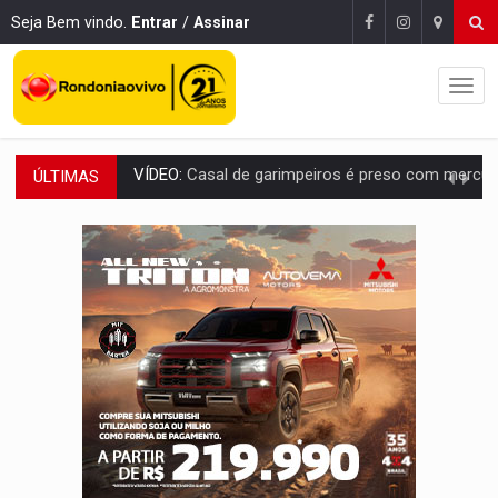
Seja Bem vindo.
Entrar
/
Assinar
ÚLTIMAS
EDUCAÇÃO BÁSICA:
Ideb avança nos anos iniciais do ensino fundame
CONTA DIFÍCIL:
Com as novidades na corrida ao Senado as contas ficara
CH4C1NA:
Disputa entre PCC e CV deixa dez mortos em cinco di
IMUNIZAÇÃO:
Prefeitura inicia campanha de multivacinação para crianças 
QUIRINUS:
Draco faz operação para prender faccionados que atacaram proved
TRAFICANTE PRESO:
Operação Brasil Contra o Crime apreende quase meia to
SUPER EL NIÑO:
Trabalho inédito vai garantir água potável para comunidades
FAMÍLIA MORREU:
Identificadas as cinco vítimas de acidente na BR-364, entr