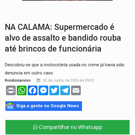
ELEIÇÕES 2026:
Candidata a deputada federal em Rondônia declara draga de g
VÍDEO:
Casal de garimpeiros é preso com mercúrio em estepe,
NA CALAMA: Supermercado é
alvo de assalto e bandido rouba
até brincos de funcionária
Descobriu-se que a motocicleta usada no crime já havia sido
denuncia em outro caso
02 de Junho de 2026 às 09:01
Rondoniaovivo
Print
WhatsApp
Facebook
Messenger
Twitter
Telegram
Email
Siga a gente no Google News
Compartilhar no Whatsapp