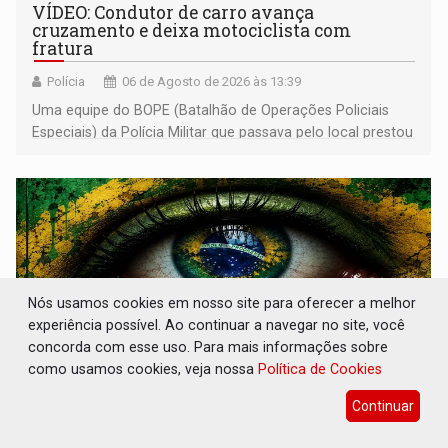
VÍDEO: Condutor de carro avança
cruzamento e deixa motociclista com
fratura
Polícia
06 de Agosto de 2026 às 13:39
Uma equipe do BOPE (Batalhão de Operações Policiais
Especiais) da Polícia Militar que passava pelo local prestou
os primeiros socorros
Nós usamos cookies em nosso site para oferecer a melhor
experiência possível. Ao continuar a navegar no site, você
concorda com esse uso. Para mais informações sobre
como usamos cookies, veja nossa
Política de Cookies
Continuar
'OS OLHOS DO BRASIL': Emanuel Neri
transforma indignação e esperança em rock