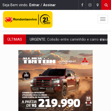
Seja Bem vindo.
Entrar
/
Assinar
ÚLTIMAS
ENCONTRO:
Amazônia Negra ganha projeção nacional com participação de M
PREVISÃO:
Porto Velho tem chances de chuvas isoladas nesta se
SINDICATOS UNIDOS:
Assembleia Geral delibera greve da educação municip
PROCESSO SELETIVO:
Rondoniaovivo abre oficina de Comunicação com oportunidade
AGOSTO LILÁS:
MPRO lança de portal e promove reflexão sobre trajetória da Le
REGULARIZAÇÃO:
Refis 2026 segue até o fim do ano para regulariz
ROLIM DE MOURA:
Programa da Energisa beneficia 60 famílias com geladeiras e
VIOLÊNCIA VICÁRIA:
MPRO obtém condenação de réu a 21 anos de prisão em 