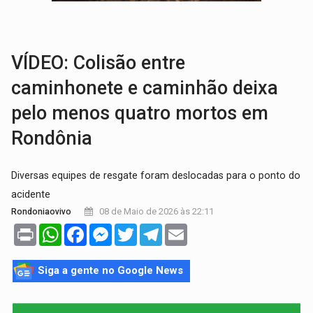
COLEGIADO:
Brasil e Rússia discutem energia nuclear, defesa e ciênc
URGENTE:
Colisão entre caminhão e carro deixa quatro mortos e um em est
VÍDEO: Colisão entre
caminhonete e caminhão deixa
pelo menos quatro mortos em
Rondônia
​ Diversas equipes de resgate foram deslocadas para o ponto do
acidente
08 de Maio de 2026 às 22:11
Rondoniaovivo
Print
WhatsApp
Facebook
Messenger
Twitter
Telegram
Email
Siga a gente no Google News