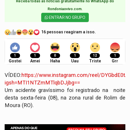
Receba todas as notícias gratuitamente no WhatsApp do
Rondoniaovivo.com.​
ENTRAR NO GRUPO
16 pessoas reagiram a isso.
1
1
0
1
12
1
Gostei
Amei
Haha
Uau
Triste
Grr
VÍDEO:
https://www.instagram.com/reel/DYGbdE0tA
igsh=MTI1NTZmMTlqbDJjbg==
​Um acidente gravíssimo foi registrado na noite
desta sexta-feira (08), na zona rural de Rolim de
Moura (RO).