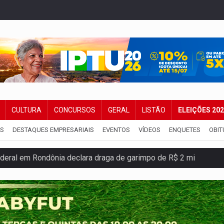
CULTURA
CONCURSOS
GERAL
LISTÃO
ELEIÇÕES 20
IS
DESTAQUES EMPRESARIAIS
EVENTOS
VÍDEOS
ENQUETES
OBIT
deral em Rondônia declara draga de garimpo de R$ 2 mi
m mercúrio em estepe, ouro e arma
s iniciais do ensino fundamental em Rondônia
ida ao Senado as contas ficaram mais difíceis
dez mortos em cinco dias na Bolívia