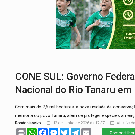
IMUNIZAÇÃO:
Prefeitura inicia campanha
QUIRINUS:
Draco faz operação para pren
TRAFICANTE PRESO:
Operação Brasil Co
SUPER EL NIÑO:
Trabalho inédito vai ga
EM 18 MESES:
Léo Moraes entrega o qu
CONE SUL: Governo Federal 
Nacional do Rio Tanaru em
Com mais de 7,6 mil hectares, a nova unidade de conservaç
memória do povo Tanaru, além de proteger espécies amea
Rondoniaovivo
12 de Junho de 2026 às 17:37
Atualizada
Print
WhatsApp
Facebook
Messenger
Twitter
Telegram
Email
Compartilhar