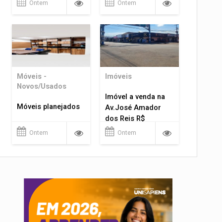
Ontem
Ontem
Móveis -
Imóveis
Novos/Usados
Imóvel a venda na
Móveis planejados
Av.José Amador
dos Reis R$
1.400.000
Ontem
Ontem