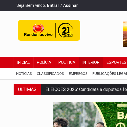
Seja Bem vindo.
Entrar
/
Assinar
INICIAL
POLÍCIA
POLÍTICA
INTERIOR
ESPORTES
NOTÍCIAS
CLASSIFICADOS
EMPREGOS
PUBLICAÇÕES LEGA
ELEIÇÕES 2026:
Candidata a deputada fe
ÚLTIMAS
VÍDEO:
Casal de garimpeiros é preso co
EDUCAÇÃO BÁSICA:
Ideb avança nos ano
CONTA DIFÍCIL:
Com as novidades na corr
CH4C1NA:
Disputa entre PCC e CV deixa 