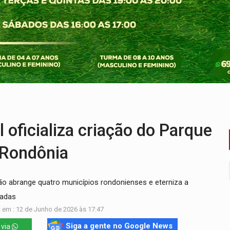
 de multivacinação para crianças e adolescentes
der faccionados que atacaram provedores de internet
ntra o Crime apreende quase meia tonelada de maconha
rantir água potável para comunidades do Baixo Madeira
e não conseguiram em anos na educação de Porto Velho
oficializa criação do Parque
 Rondônia
ão abrange quatro municípios rondonienses e eterniza a
çadas
 em : 12 de Junho de 2026 às 17:47
Siga a gente no Google News
 via