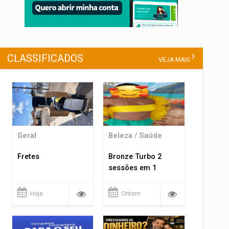
CLASSIFICADOS
VEJA MAIS
Geral
Beleza / Saúde
Fretes
Bronze Turbo 2
sessões em 1
Hoje
Ontem