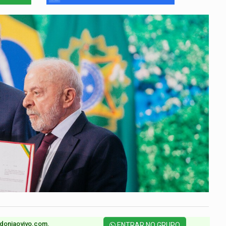
doniaovivo.com.​
ENTRAR NO GRUPO