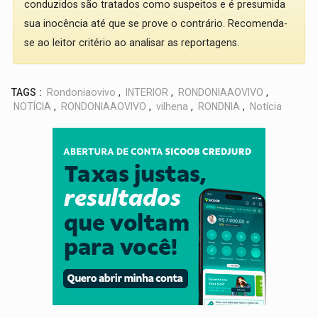
conduzidos são tratados como suspeitos e é presumida
sua inocência até que se prove o contrário. Recomenda-
se ao leitor critério ao analisar as reportagens.
TAGS :
Rondoniaovivo
,
INTERIOR
,
RONDONIAAOVIVO
,
NOTÍCIA
,
RONDONIAAOVIVO
,
vilhena
,
RONDNIA
,
Notícia