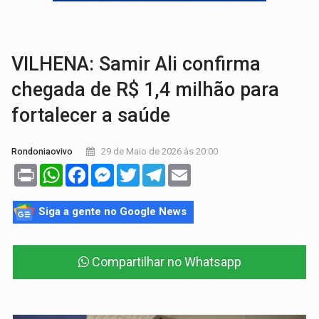
BRASIL CONTRA O CRIME:
Acusado de guardar armas de facção é preso com rev
TRAGÉDIA:
Sobe para cinco o número de mortos em colisão entre carreta e Fia
VILHENA: Samir Ali confirma
chegada de R$ 1,4 milhão para
fortalecer a saúde
29 de Maio de 2026 às 20:00
Rondoniaovivo
Print
WhatsApp
Facebook
Messenger
Twitter
Telegram
Email
Siga a gente no Google News
Compartilhar no Whatsapp