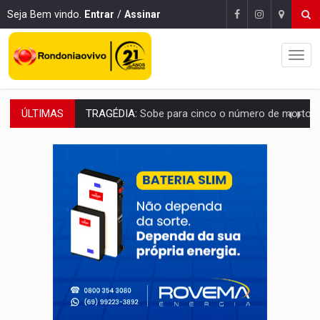
Seja Bem vindo.
Entrar
/
Assinar
ÚLTIMAS
TRANSPORTE DE ARROZ:
MPF assegura cumprimento da legislação sobre transporte d
DEEPFAKE:
Sancionada lei contra violência sexual infantil na inte
COLEGIADO:
Brasil e Rússia discutem energia nuclear, defesa e ciênc
URGENTE:
Colisão entre caminhão e carro deixa quatro mortos e um em est
ENCONTRO:
Amazônia Negra ganha projeção nacional com participação de M
PREVISÃO:
Porto Velho tem chances de chuvas isoladas nesta se
SINDICATOS UNIDOS:
Assembleia Geral delibera greve da educação municip
PROCESSO SELETIVO:
Rondoniaovivo abre oficina de Comunicação com oportunidade