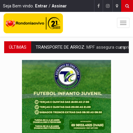
Seja Bem vindo.
Entrar
/
Assinar
ÚLTIMAS
DEEPFAKE:
Sancionada lei contra violência sexual infantil na inte
COLEGIADO:
Brasil e Rússia discutem energia nuclear, defesa e ciênc
URGENTE:
Colisão entre caminhão e carro deixa quatro mortos e um em est
ENCONTRO:
Amazônia Negra ganha projeção nacional com participação de M
PREVISÃO:
Porto Velho tem chances de chuvas isoladas nesta se
SINDICATOS UNIDOS:
Assembleia Geral delibera greve da educação municip
PROCESSO SELETIVO:
Rondoniaovivo abre oficina de Comunicação com oportunidade
AGOSTO LILÁS:
MPRO lança de portal e promove reflexão sobre trajetória da Le