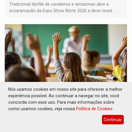
Tradicional desfile de cavaleiros e amazonas abre a
programação da Expo Show Norte 2026 e deve reunir
milhares de participantes e espectadores no município
Nós usamos cookies em nosso site para oferecer a melhor
DESENVOLVIMENTO: Ideb avança nos anos
experiência possível. Ao continuar a navegar no site, você
iniciais do ensino fundamental em
concorda com esse uso. Para mais informações sobre
Rondônia
como usamos cookies, veja nossa
Política de Cookies
Comunidade
06 de Agosto de 2026 às 14:30
Continuar
Indicadores de 2025 crescem nos anos iniciais do ensino
fundamental e se mantêm nos anos finais; e no ensino