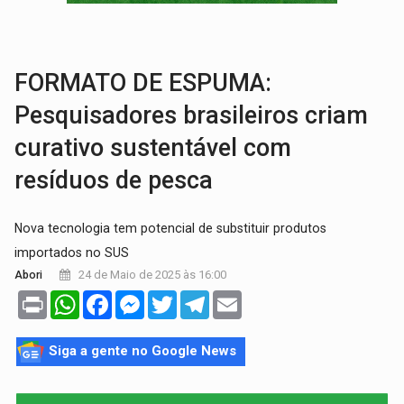
TRAGÉDIA:
Sobe para cinco o número de mortos em colisão entre carreta e Fia
TRANSPORTE DE ARROZ:
MPF assegura cumprimento da legislação sobre transporte d
FORMATO DE ESPUMA:
Pesquisadores brasileiros criam
curativo sustentável com
resíduos de pesca
Nova tecnologia tem potencial de substituir produtos
importados no SUS
24 de Maio de 2025 às 16:00
Abori
Print
WhatsApp
Facebook
Messenger
Twitter
Telegram
Email
Siga a gente no Google News