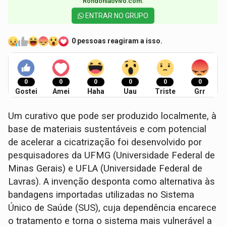
Rondoniaovivo.com.​
ENTRAR NO GRUPO
0 pessoas reagiram a isso.
0
0
0
0
0
0
Gostei
Amei
Haha
Uau
Triste
Grr
Um curativo que pode ser produzido localmente, à
base de materiais sustentáveis e com potencial
de acelerar a cicatrização foi desenvolvido por
pesquisadores da UFMG (Universidade Federal de
Minas Gerais) e UFLA (Universidade Federal de
Lavras). A invenção desponta como alternativa às
bandagens importadas utilizadas no Sistema
Único de Saúde (SUS), cuja dependência encarece
o tratamento e torna o sistema mais vulnerável a