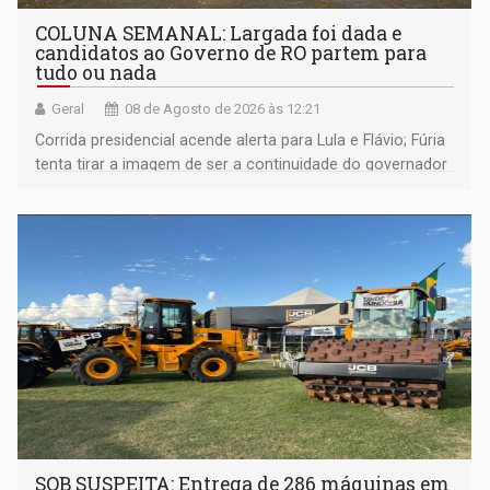
COLUNA SEMANAL: Largada foi dada e
candidatos ao Governo de RO partem para
tudo ou nada
Geral
08 de Agosto de 2026 às 12:21
Corrida presidencial acende alerta para Lula e Flávio; Fúria
tenta tirar a imagem de ser a continuidade do governador
Marcos Rocha; ex-prefeito Hildon Chaves parece ainda
não ter entrado no modo eleição; ABAV faz evento em
Porto Velho
SOB SUSPEITA: Entrega de 286 máquinas em