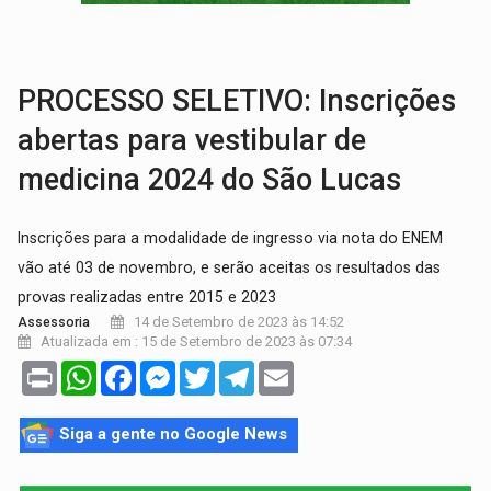
VÍDEO:
Armado com machado, homem ameaça matar sobrinha grávida e com
TRIBUNAL DO CRIME:
Homem é espancado por facção criminosa 
PROCESSO SELETIVO: Inscrições
abertas para vestibular de
medicina 2024 do São Lucas
Inscrições para a modalidade de ingresso via nota do ENEM
vão até 03 de novembro, e serão aceitas os resultados das
provas realizadas entre 2015 e 2023
14 de Setembro de 2023 às 14:52
Assessoria
Atualizada em : 15 de Setembro de 2023 às 07:34
Print
WhatsApp
Facebook
Messenger
Twitter
Telegram
Email
Siga a gente no Google News