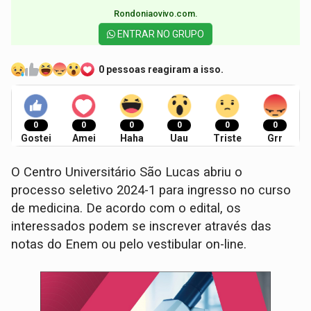
Rondoniaovivo.com.​
ENTRAR NO GRUPO
0 pessoas reagiram a isso.
0
0
0
0
0
0
Gostei
Amei
Haha
Uau
Triste
Grr
O Centro Universitário São Lucas abriu o
processo seletivo 2024-1 para ingresso no curso
de medicina. De acordo com o edital, os
interessados podem se inscrever através das
notas do Enem ou pelo vestibular on-line.