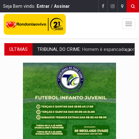
Seja Bem vindo.
Entrar
/
Assinar
ÚLTIMAS
VÍDEO:
Perseguição é registrada no shopping após colombiana furtar ce
LUDOPATIA:
Apostas online começam a afetar produtividade e rotina
REFLORESTAMENTO:
Plantar árvores não será mais suficiente para comprov
OVNIS NA LUA:
Cientistas alertam para possível base secreta no satélite n
ACABOU COM PEUGEOT:
Incêndio destrói carro que era rebocado para oficina no
VÍDEO:
Ladrão é filmado furtando moto na frente do bar 
BOLSAS DE PESQUISA:
Iniciativa Amazônia+10 lança chamada para fortalecer cadeia
MATERIAL:
Brasil tem grandes reservas de urânio, mas produz pouco e impo