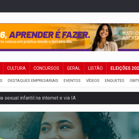
CULTURA
CONCURSOS
GERAL
LISTÃO
ELEIÇÕES 20
IS
DESTAQUES EMPRESARIAIS
EVENTOS
VÍDEOS
ENQUETES
OBIT
 sexual infantil na internet e via IA
rgia nuclear, defesa e ciência em Brasília
o deixa quatro mortos e um em estado grave na BR
ão nacional com participação de Marcela Bonfim