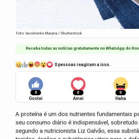
Foto: Iaroshenko Maryna / Shutterstock
Receba todas as notícias gratuitamente no WhatsApp do Ron
0 pessoas reagiram a isso.
0
0
0
Gostei
Amei
Haha
A proteína é um dos nutrientes fundamentais 
seu consumo diário é indispensável, sobretudo p
segundo a nutricionista Liz Galvão, essa subs