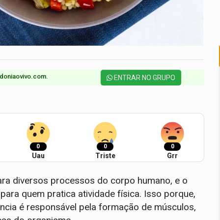
doniaovivo.com.​
ENTRAR NO GRUPO
0
0
0
Uau
Triste
Grr
para diversos processos do corpo humano, e o
ara quem pratica atividade física. Isso porque,
tância é responsável pela formação de músculos,