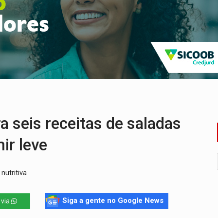
huvas isoladas nesta sexta-feira (7)
delibera greve da educação municipal em Porto Velho
e oficina de Comunicação com oportunidade de integrar equipe
romove reflexão sobre trajetória da Lei Maria da Penha
 fim do ano para regularização de débitos
umprimento da legislação sobre transporte de cargas por em
seis receitas de saladas
ir leve
nutritiva
Siga a gente no Google News
 via