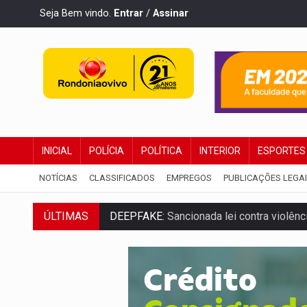
Seja Bem vindo.
Entrar
/
Assinar
INICIAL
POLÍCIA
POLÍTICA
INTERIOR
ESPORTES
NOTÍCIAS
CLASSIFICADOS
EMPREGOS
PUBLICAÇÕES LEGA
ÚLTIMAS
DEEPFAKE:
Sancionada lei contra violência
COLEGIADO:
Brasil e Rússia discutem ene
URGENTE:
Colisão entre caminhão e carr
ENCONTRO:
Amazônia Negra ganha projeç