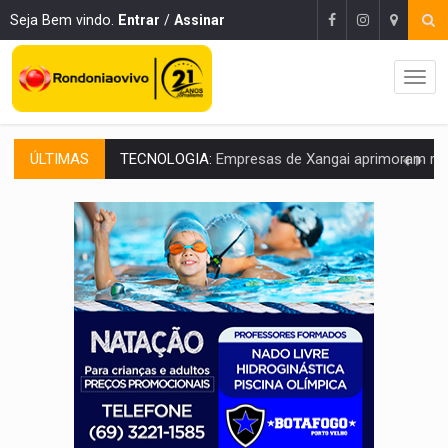
Seja Bem vindo.
Entrar
/
Assinar
ÚLTIMAS
PROTEGE A TERRA:
China descobre como explodir asteroide com bomba n
VÍDEO:
Motociclista morre após bater na traseira de camin
PARECE UM NUGGET:
Essa receita com frango virou o meu ja
EMPREENDEDORISMO:
7 negócios que podem começar com pouco dinheiro e vi
GIGANTE DA AMÉRICA:
Brasil reúne dimensão continental e posição estratégic
INDEPENDÊNCIA:
10 dicas importantes para quem quer mo
VARCENA:
Cientistas descobrem nova espécie de rã em florestas alagada
BARGANHA:
Vai comprar celular usado? Veja como consultar o a