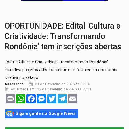
AMOR PERDIDO DÓI:
Luto amoroso não tem prazo, mas exige aten
TECNOLOGIA:
Empresas de Xangai aprimoram robôs de IA incorporada em 
OPORTUNIDADE: Edital 'Cultura e
Criatividade: Transformando
Rondônia' tem inscrições abertas
Edital “Cultura e Criatividade: Transformando Rondônia”,
incentiva projetos artístico-culturais e fortalece a economia
criativa no estado
21 de Fevereiro de 2026 às 09:04
Assessoria
Atualizada em : 23 de Fevereiro de 2026 às 08:51
Print
WhatsApp
Facebook
Messenger
Twitter
Telegram
Email
Siga a gente no Google News