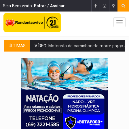
Seja Bem vindo.
Entrar
/
Assinar
ÚLTIMAS
LAZER:
Seis lugares gratuitos para aproveitar o fim de semana e
VÍDEO:
FTICCO e Força Tática prendem membro do CV com arma e drogas em
INCLUSÃO:
Prefeitura fortalece parceria com a APAE para ampliar ações v
DEFESA:
Exército testa inovações no combate a drones durante exerc
TEMAS SOCIOAMBIENTAIS:
Em Itapuã do Oeste, CINEMAZÔNIA leva cinema amazônico 
PREVISÃO:
Interior de Rondônia terá sábado (8) de calor intenso
INFRAESTRUTURA:
Após quase 30 anos de espera, asfalto chega ao bairr
A ILHA:
Coreografia de Rondônia estreia na programação do Festival de Dan