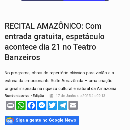
TRÁGICO:
Pai do 'Xandy Motocross' morre em acidente
VÍDEO:
Motorista de caminhonete morre preso às ferragens em colisão com
RECITAL AMAZÔNICO: Com
entrada gratuita, espetáculo
acontece dia 21 no Teatro
Banzeiros
No programa, obras do repertório clássico para violão e a
estreia da emocionante Suíte Amazônida — uma criação
original inspirada na riqueza cultural e natural da Amazônia
17 de Junho de 2025 às 09:13
Rondoniaovivo - Edição
Print
WhatsApp
Facebook
Messenger
Twitter
Telegram
Email
Siga a gente no Google News