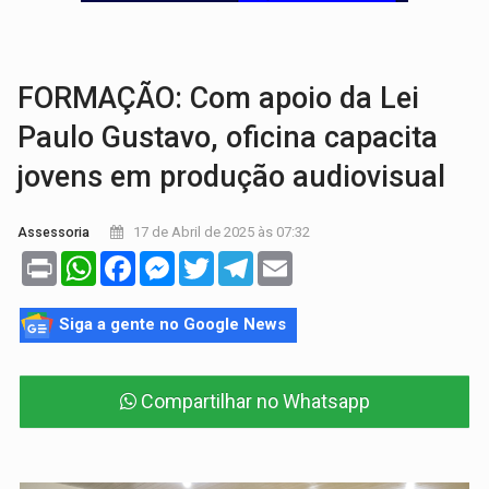
BRASIL CONTRA O CRIME:
Acusado de guardar armas de facção é preso com rev
TRAGÉDIA:
Sobe para cinco o número de mortos em colisão entre carreta e Fia
FORMAÇÃO: Com apoio da Lei
Paulo Gustavo, oficina capacita
jovens em produção audiovisual
17 de Abril de 2025 às 07:32
Assessoria
Print
WhatsApp
Facebook
Messenger
Twitter
Telegram
Email
Siga a gente no Google News
Compartilhar no Whatsapp