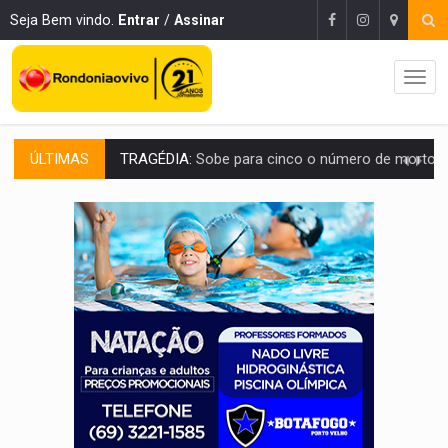
Seja Bem vindo.
Entrar
/
Assinar
ÚLTIMAS
TRANSPORTE DE ARROZ:
MPF assegura cumprimento da legislação sobre transporte d
DEEPFAKE:
Sancionada lei contra violência sexual infantil na inte
COLEGIADO:
Brasil e Rússia discutem energia nuclear, defesa e ciênc
URGENTE:
Colisão entre caminhão e carro deixa quatro mortos e um em est
ENCONTRO:
Amazônia Negra ganha projeção nacional com participação de M
PREVISÃO:
Porto Velho tem chances de chuvas isoladas nesta se
SINDICATOS UNIDOS:
Assembleia Geral delibera greve da educação municip
PROCESSO SELETIVO:
Rondoniaovivo abre oficina de Comunicação com oportunidade