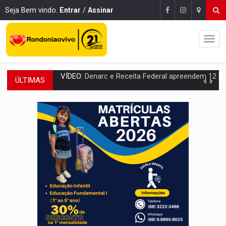
Seja Bem vindo.
Entrar
/
Assinar
ÚLTIMAS
OPERAÇÃO DA PC:
Membros do CV são presos com armas e drogas após c
ENTRADA GRATUITA:
Espetáculo As Marias Somos Nós será apresen
VÍDEO:
Três são presos após furto de motocicleta em frente
CELEBRAÇÃO:
Cerejeiras completa 43 anos de emancipação com progra
SAÚDE:
Anvisa desmente boato sobre presença de plástico ou petr
VÍDEO:
Pitbulls fogem de residência e atacam casal de idosos 
AÇÃO CONJUNTA:
Forças policiais apreendem cerca de 1kg de our
PF ESTÁ APURANDO:
Flávio Bolsonaro escolhe Alfredo Gaspar como vice, alvo de d