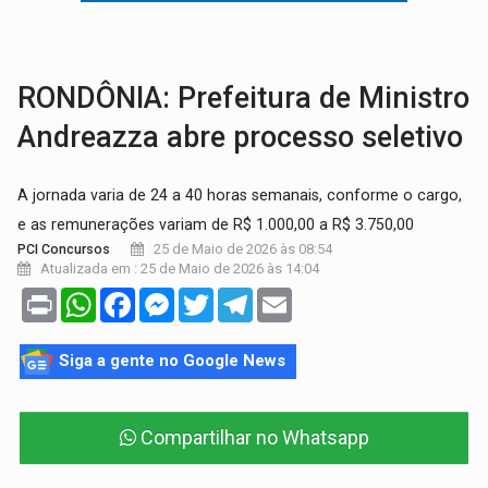
GRAVE:
Homem é esfaqueado no peito durante briga ent
VÍDEO:
Denarc e Receita Federal apreendem 12 kg de skunk e arma que iam
RONDÔNIA: Prefeitura de Ministro
Andreazza abre processo seletivo
A jornada varia de 24 a 40 horas semanais, conforme o cargo,
e as remunerações variam de R$ 1.000,00 a R$ 3.750,00
25 de Maio de 2026 às 08:54
PCI Concursos
Atualizada em : 25 de Maio de 2026 às 14:04
Print
WhatsApp
Facebook
Messenger
Twitter
Telegram
Email
Siga a gente no Google News
Compartilhar no Whatsapp