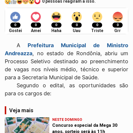
0 pessoas reagiram a isso.
0
0
0
0
0
0
Gostei
Amei
Haha
Uau
Triste
Grr
A
Prefeitura Municipal de Ministro
Andreazza
, no estado de Rondônia, abriu um
Processo Seletivo destinado ao preenchimento
de vagas nos níveis médio, técnico e superior
para a Secretaria Municipal de Saúde.
Segundo o edital, as oportunidades são
para os cargos de:
Veja mais
NESTE DOMINGO
Concurso especial da Mega 30
anos, sorteio será às 11h