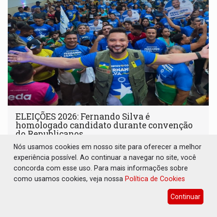
ELEIÇÕES 2026: Fernando Silva é
homologado candidato durante convenção
do Republicanos
Nós usamos cookies em nosso site para oferecer a melhor
Eleições 2026
05 de Agosto de 2026 às 12:01
experiência possível. Ao continuar a navegar no site, você
Apoiadores do vereador lotaram o auditório da Unopar e
concorda com esse uso. Para mais informações sobre
marcaram presença no evento que oficializou sua
como usamos cookies, veja nossa
Política de Cookies
candidatura para as eleições de 2026
Continuar