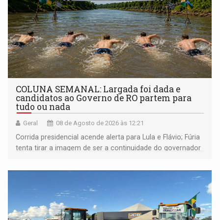
COLUNA SEMANAL: Largada foi dada e
candidatos ao Governo de RO partem para
tudo ou nada
Geral
08 de Agosto de 2026 às 12:21
Corrida presidencial acende alerta para Lula e Flávio; Fúria
tenta tirar a imagem de ser a continuidade do governador
Marcos Rocha; ex-prefeito Hildon Chaves parece ainda
não ter entrado no modo eleição; ABAV faz evento em
Porto Velho