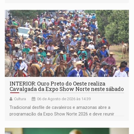
deputada federal Cristiane Lopes (PODE), o vereador
Pedro Geovar (PP) e a vice-prefeita Magna dos Anjos
(NOVO)
INTERIOR: Ouro Preto do Oeste realiza
Cavalgada da Expo Show Norte neste sábado
Cultura
06 de Agosto de 2026 às 14:39
Tradicional desfile de cavaleiros e amazonas abre a
programação da Expo Show Norte 2026 e deve reunir
milhares de participantes e espectadores no município