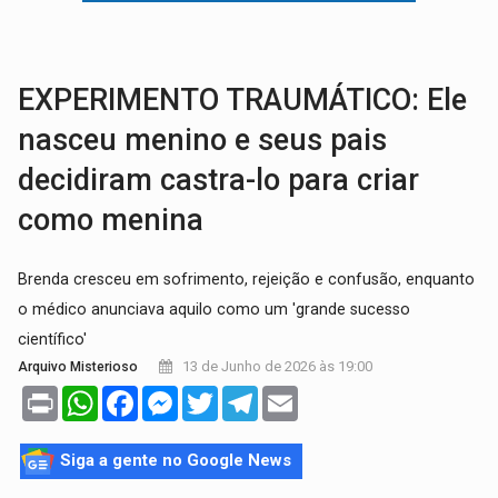
DEEPFAKE:
Sancionada lei contra violência sexual infantil na inte
COLEGIADO:
Brasil e Rússia discutem energia nuclear, defesa e ciênc
EXPERIMENTO TRAUMÁTICO: Ele
nasceu menino e seus pais
decidiram castra-lo para criar
como menina
Brenda cresceu em sofrimento, rejeição e confusão, enquanto
o médico anunciava aquilo como um 'grande sucesso
científico'
13 de Junho de 2026 às 19:00
Arquivo Misterioso
Print
WhatsApp
Facebook
Messenger
Twitter
Telegram
Email
Siga a gente no Google News