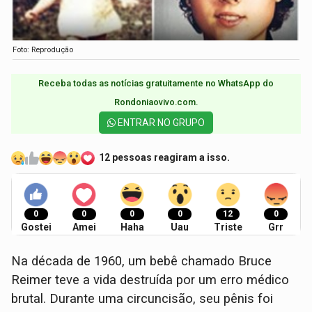
Foto: Reprodução
Receba todas as notícias gratuitamente no WhatsApp do
Rondoniaovivo.com.​
ENTRAR NO GRUPO
12 pessoas reagiram a isso.
0
0
0
0
12
0
Gostei
Amei
Haha
Uau
Triste
Grr
Na década de 1960, um bebê chamado Bruce
Reimer teve a vida destruída por um erro médico
brutal. Durante uma circuncisão, seu pênis foi