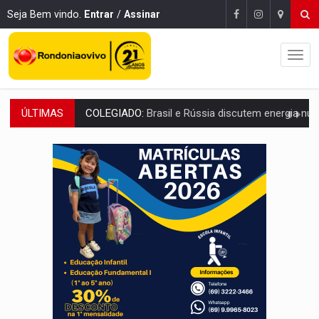
Seja Bem vindo.
Entrar
/
Assinar
ÚLTIMAS
URGENTE:
Colisão entre caminhão e carro deixa quatro mortos e um em est
ENCONTRO:
Amazônia Negra ganha projeção nacional com participação de M
PREVISÃO:
Porto Velho tem chances de chuvas isoladas nesta se
SINDICATOS UNIDOS:
Assembleia Geral delibera greve da educação municip
PROCESSO SELETIVO:
Rondoniaovivo abre oficina de Comunicação com oportunidade
AGOSTO LILÁS:
MPRO lança de portal e promove reflexão sobre trajetória da Le
REGULARIZAÇÃO:
Refis 2026 segue até o fim do ano para regulariz
ROLIM DE MOURA:
Programa da Energisa beneficia 60 famílias com geladeiras e