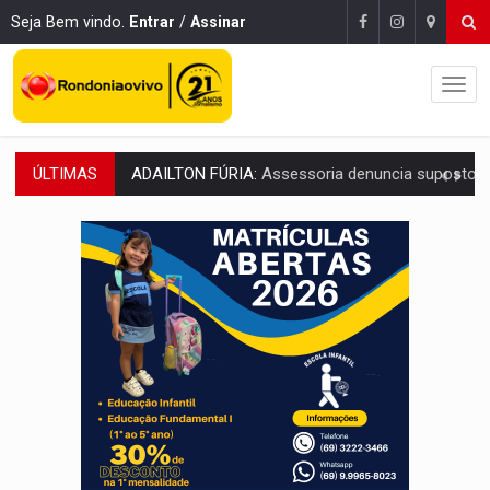
Seja Bem vindo.
Entrar
/
Assinar
ÚLTIMAS
VÍDEO:
Motoboy de delivery sofre fratura após mulher avançar 
ELEIÇÕES 2026:
Ulisses Guimarães e as nuvens no céu de Rondônia – Por 
DECISÃO REVISADA:
Nunes Marques reduz pena de Acir Gurgacz e declara pun
CONEXÃO RONDONIAOVIVO:
Museólogo Antônio Ocampo lança livro sob
ELEIÇÕES 2026:
Patrimônio de candidata a deputada federal do PL salta R$ 1 m
VÍDEO:
Quadrilha é flagrada com cerca de 200 porções
BAIRRO TEIXEIRÃO:
MPF cobra regularização fundiária da comunid
SUCESSO NA ABERTURA:
2ª Feira Rondônia Empreendedora segue no Espaço Alternativ