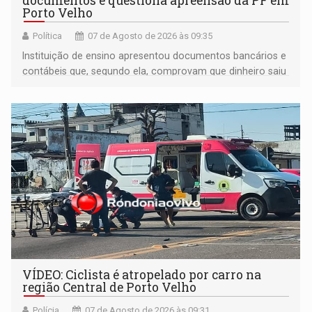
documentos e questiona apreensão da PF em
Porto Velho
Política
07 de Agosto de 2026 às 09:35
Instituição de ensino apresentou documentos bancários e
contábeis que, segundo ela, comprovam que dinheiro saiu
de sua própria conta, foi sacado pelo diretor financeiro e
apreendido quando já estava dentro da sede da entidade
— em pleno ano eleitoral em Rondônia
VÍDEO: Ciclista é atropelado por carro na
região Central de Porto Velho
Polícia
07 de Agosto de 2026 às 09:31