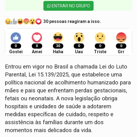
ENTRAR NO GRUPO
30 pessoas reagiram a isso.
0
0
30
0
0
0
Gostei
Amei
Haha
Uau
Triste
Grr
Entrou em vigor no Brasil a chamada Lei do Luto
Parental, Lei 15.139/2025, que estabelece uma
política nacional de acolhimento humanizado para
mães e pais que enfrentam perdas gestacionais,
fetais ou neonatais. A nova legislação obriga
hospitais e unidades de saúde a adotarem
medidas específicas de cuidado, respeito e
assistência às famílias durante um dos
momentos mais delicados da vida.