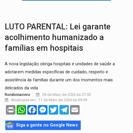
JUSTIÇA:
Comarca de Nova Mamoré terá seu primeiro jú
ADAILTON FÚRIA:
Assessoria denuncia suposto ataque com perfis falso
LUTO PARENTAL: Lei garante
acolhimento humanizado a
famílias em hospitais
A nova legislação obriga hospitais e unidades de saúde a
adotarem medidas específicas de cuidado, respeito e
assistência às famílias durante um dos momentos mais
delicados da vida
09 de Maio de 2026 às 07:00
Rondoniaovivo
Atualizada em : 11 de Maio de 2026 às 09:09
Print
WhatsApp
Facebook
Messenger
Twitter
Telegram
Email
Siga a gente no Google News