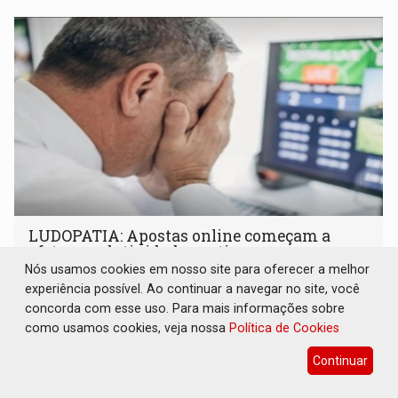
LUDOPATIA: Apostas online começam a
afetar produtividade e rotina nas empresas
Nós usamos cookies em nosso site para oferecer a melhor
Brasil e Mundo
08 de Agosto de 2026 às 21:00
experiência possível. Ao continuar a navegar no site, você
Entre os sinais de alerta estão faltas recorrentes, queda
concorda com esse uso. Para mais informações sobre
de produtividade, dificuldade de concentração,
como usamos cookies, veja nossa
Política de Cookies
solicitações frequentes de antecipação salarial
Continuar