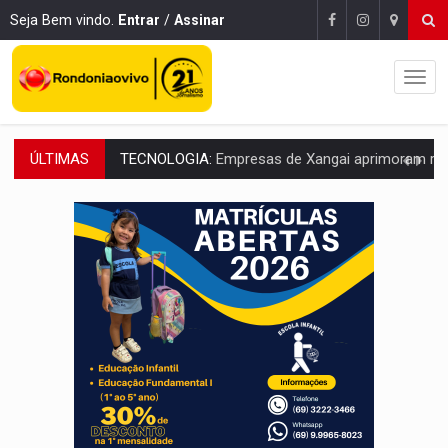
Seja Bem vindo.
Entrar
/
Assinar
ÚLTIMAS
PROTEGE A TERRA:
China descobre como explodir asteroide com bomba n
VÍDEO:
Motociclista morre após bater na traseira de camin
PARECE UM NUGGET:
Essa receita com frango virou o meu ja
EMPREENDEDORISMO:
7 negócios que podem começar com pouco dinheiro e vi
GIGANTE DA AMÉRICA:
Brasil reúne dimensão continental e posição estratégic
INDEPENDÊNCIA:
10 dicas importantes para quem quer mo
VARCENA:
Cientistas descobrem nova espécie de rã em florestas alagada
BARGANHA:
Vai comprar celular usado? Veja como consultar o a