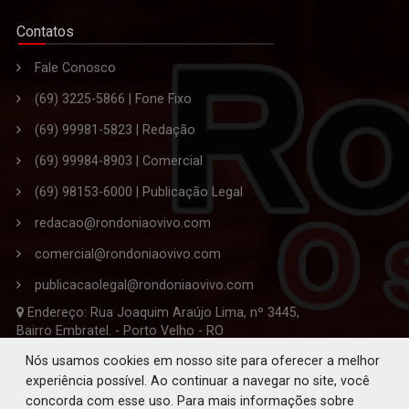
Contatos
Fale Conosco
(69) 3225-5866 | Fone Fixo
(69) 99981-5823 | Redação
(69) 99984-8903 | Comercial
(69) 98153-6000 | Publicação Legal
redacao@rondoniaovivo.com
comercial@rondoniaovivo.com
publicacaolegal@rondoniaovivo.com
Endereço: Rua Joaquim Araújo Lima, nº 3445,
Bairro Embratel. - Porto Velho - RO
CEP 76.820-863
Nós usamos cookies em nosso site para oferecer a melhor
experiência possível. Ao continuar a navegar no site, você
Editor-Chefe da Redação: Solano de Souza Ferreira
concorda com esse uso. Para mais informações sobre
Jornalista Responsável: Paulo Andreoli