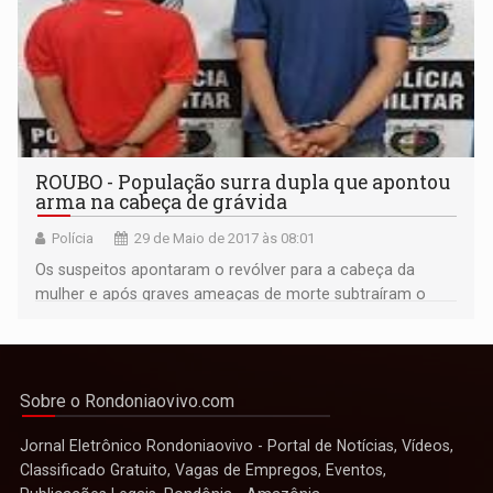
ROUBO - População surra dupla que apontou
arma na cabeça de grávida
Polícia
29 de Maio de 2017 às 08:01
Os suspeitos apontaram o revólver para a cabeça da
mulher e após graves ameaças de morte subtraíram o
aparelho celular dela
Sobre o Rondoniaovivo.com
Jornal Eletrônico Rondoniaovivo - Portal de Notícias, Vídeos,
Classificado Gratuito, Vagas de Empregos, Eventos,