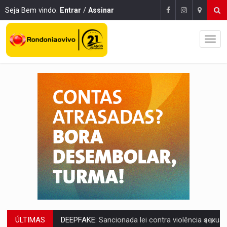
Seja Bem vindo.
Entrar
/
Assinar
ÚLTIMAS
DEEPFAKE:
Sancionada lei contra violência sexual infantil na inte