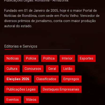
Publicações Legais. Rondônia - Amazônia.
Fundado em 01 de Janeiro de 2005, hoje é o maior Portal de
Notícias de Rondônia, com sede em Porto Velho. Vencedor de
diversos prêmios de jornalismo, conta com maior produção
autoral do estado.
Editorias e Serviços
Notícias
Polícia
Política
Interior
Esportes
Cultura
Concursos
Geral
Listão
Eleições 2026
Classificados
Empregos
Publicações Legais
Destaques Empresariais
Eventos
Vídeos