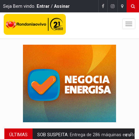
Seja Bem vindo.
Entrar
/
Assinar
ÚLTIMAS
ARTIGO:
Reter até 50% no distrato imobiliário é legal, mas não pode 