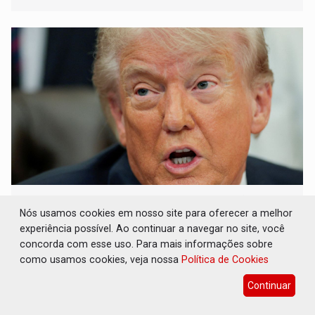
INDUZIDO: Trump usa dados da gestão
Bolsonaro pra punir Brasil
Nós usamos cookies em nosso site para oferecer a melhor
experiência possível. Ao continuar a navegar no site, você
Brasil e Mundo
03 de Junho de 2026 às 08:55
concorda com esse uso. Para mais informações sobre
EUA alegam que desmatamento ilegal faz com que
como usamos cookies, veja nossa
Política de Cookies
produtos agrícolas disputem mercado global com valores
Continuar
mais atrativos, o que seria uma manobra desleal