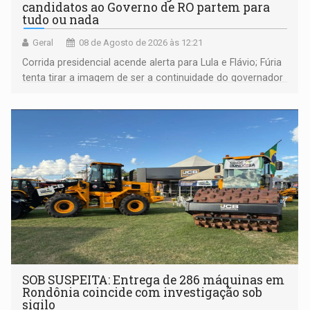
candidatos ao Governo de RO partem para
tudo ou nada
Geral
08 de Agosto de 2026 às 12:21
Corrida presidencial acende alerta para Lula e Flávio; Fúria
tenta tirar a imagem de ser a continuidade do governador
Marcos Rocha; ex-prefeito Hildon Chaves parece ainda
não ter entrado no modo eleição; ABAV faz evento em
Porto Velho
SOB SUSPEITA: Entrega de 286 máquinas em
Rondônia coincide com investigação sob
sigilo