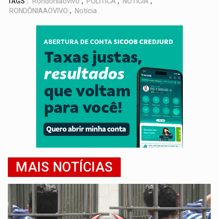
TAGS :
Rondoniaovivo
,
POLÍTICA
,
NOTÍCIA
,
RONDÔNIAAOVIVO
,
Notícia
MAIS NOTÍCIAS