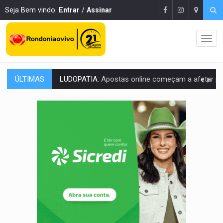
Seja Bem vindo.
Entrar
/
Assinar
ÚLTIMAS
REFLORESTAMENTO:
Plantar árvores não será mais suficiente para comprov
OVNIS NA LUA:
Cientistas alertam para possível base secreta no satélite n
ACABOU COM PEUGEOT:
Incêndio destrói carro que era rebocado para oficina no
VÍDEO:
Ladrão é filmado furtando moto na frente do bar 
BOLSAS DE PESQUISA:
Iniciativa Amazônia+10 lança chamada para fortalecer cadeia
MATERIAL:
Brasil tem grandes reservas de urânio, mas produz pouco e impo
VÍDEO:
Serpente capturada na fábrica da Coca-Cola é devolvid
HOMENAGEM:
Cientistas cassados pelo AI-5 se tornam pesquisadores emér