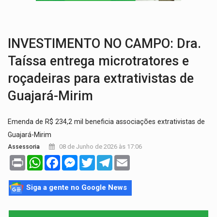
VÍDEO:
Perseguição é registrada no shopping após colombiana furtar ce
LUDOPATIA:
Apostas online começam a afetar produtividade e rotina
INVESTIMENTO NO CAMPO: Dra.
Taíssa entrega microtratores e
roçadeiras para extrativistas de
Guajará-Mirim
Emenda de R$ 234,2 mil beneficia associações extrativistas de
Guajará-Mirim
08 de Junho de 2026 às 17:06
Assessoria
Print
WhatsApp
Facebook
Messenger
Twitter
Telegram
Email
Siga a gente no Google News