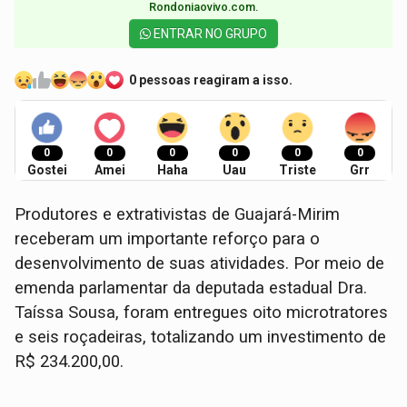
Rondoniaovivo.com.​
ENTRAR NO GRUPO
0 pessoas reagiram a isso.
0
0
0
0
0
0
Gostei
Amei
Haha
Uau
Triste
Grr
Produtores e extrativistas de Guajará-Mirim
receberam um importante reforço para o
desenvolvimento de suas atividades. Por meio de
emenda parlamentar da deputada estadual Dra.
Taíssa Sousa, foram entregues oito microtratores
e seis roçadeiras, totalizando um investimento de
R$ 234.200,00.