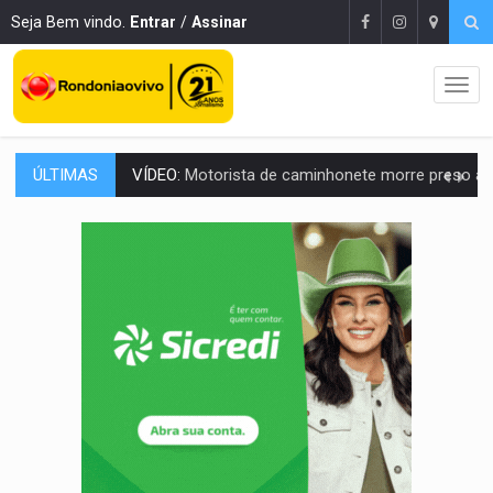
Seja Bem vindo.
Entrar
/
Assinar
ÚLTIMAS
LAZER:
Seis lugares gratuitos para aproveitar o fim de semana e
VÍDEO:
FTICCO e Força Tática prendem membro do CV com arma e drogas em
INCLUSÃO:
Prefeitura fortalece parceria com a APAE para ampliar ações v
DEFESA:
Exército testa inovações no combate a drones durante exerc
TEMAS SOCIOAMBIENTAIS:
Em Itapuã do Oeste, CINEMAZÔNIA leva cinema amazônico 
PREVISÃO:
Interior de Rondônia terá sábado (8) de calor intenso
INFRAESTRUTURA:
Após quase 30 anos de espera, asfalto chega ao bairr
A ILHA:
Coreografia de Rondônia estreia na programação do Festival de Dan