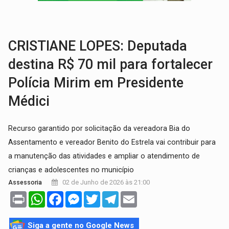
TRÁGICO:
Pai do 'Xandy Motocross' morre em acidente
VÍDEO:
Motorista de caminhonete morre preso às ferragens em colisão com
CRISTIANE LOPES: Deputada
destina R$ 70 mil para fortalecer
Polícia Mirim em Presidente
Médici
Recurso garantido por solicitação da vereadora Bia do
Assentamento e vereador Benito do Estrela vai contribuir para
a manutenção das atividades e ampliar o atendimento de
crianças e adolescentes no município
02 de Junho de 2026 às 21:00
Assessoria
Print
WhatsApp
Facebook
Messenger
Twitter
Telegram
Email
Siga a gente no Google News