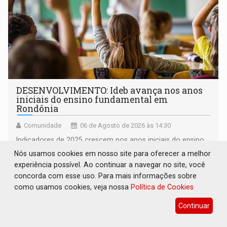
DESENVOLVIMENTO: Ideb avança nos anos
iniciais do ensino fundamental em
Rondônia
Comunidade
06 de Agosto de 2026 às 14:30
Indicadores de 2025 crescem nos anos iniciais do ensino
fundamental e se mantêm nos anos finais; e no ensino
Nós usamos cookies em nosso site para oferecer a melhor
médio
experiência possível. Ao continuar a navegar no site, você
concorda com esse uso. Para mais informações sobre
como usamos cookies, veja nossa
Política de Cookies
Continuar