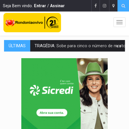
Seja Bem vindo.
Entrar
/
Assinar
ÚLTIMAS
TRANSPORTE DE ARROZ:
MPF assegura cumprimento da legislação sobre transporte d
DEEPFAKE:
Sancionada lei contra violência sexual infantil na inte
COLEGIADO:
Brasil e Rússia discutem energia nuclear, defesa e ciênc
URGENTE:
Colisão entre caminhão e carro deixa quatro mortos e um em est
ENCONTRO:
Amazônia Negra ganha projeção nacional com participação de M
PREVISÃO:
Porto Velho tem chances de chuvas isoladas nesta se
SINDICATOS UNIDOS:
Assembleia Geral delibera greve da educação municip
PROCESSO SELETIVO:
Rondoniaovivo abre oficina de Comunicação com oportunidade