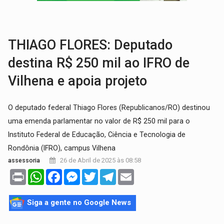
BRASIL CONTRA O CRIME:
Acusado de guardar armas de facção é preso com rev
TRAGÉDIA:
Sobe para cinco o número de mortos em colisão entre carreta e Fia
THIAGO FLORES: Deputado
destina R$ 250 mil ao IFRO de
Vilhena e apoia projeto
O deputado federal Thiago Flores (Republicanos/RO) destinou
uma emenda parlamentar no valor de R$ 250 mil para o
Instituto Federal de Educação, Ciência e Tecnologia de
Rondônia (IFRO), campus Vilhena
26 de Abril de 2025 às 08:58
assessoria
Print
WhatsApp
Facebook
Messenger
Twitter
Telegram
Email
Siga a gente no Google News