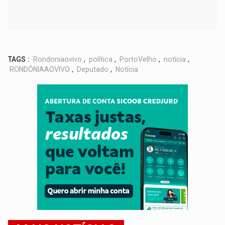
TAGS :
Rondoniaovivo
,
política
,
PortoVelho
,
notícia
,
RONDÔNIAAOVIVO
,
Deputado
,
Notícia