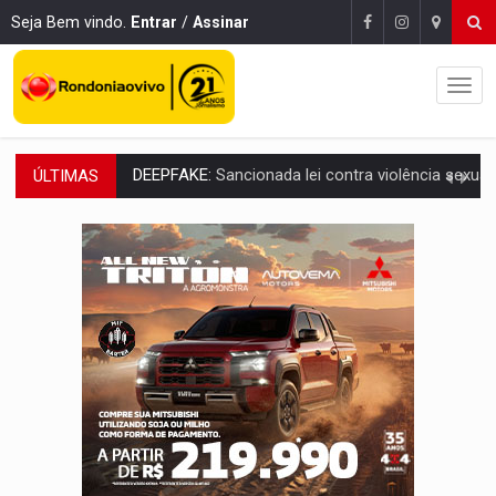
Seja Bem vindo.
Entrar
/
Assinar
ÚLTIMAS
COLEGIADO:
Brasil e Rússia discutem energia nuclear, defesa e ciênc
URGENTE:
Colisão entre caminhão e carro deixa quatro mortos e um em est
ENCONTRO:
Amazônia Negra ganha projeção nacional com participação de M
PREVISÃO:
Porto Velho tem chances de chuvas isoladas nesta se
SINDICATOS UNIDOS:
Assembleia Geral delibera greve da educação municip
PROCESSO SELETIVO:
Rondoniaovivo abre oficina de Comunicação com oportunidade
AGOSTO LILÁS:
MPRO lança de portal e promove reflexão sobre trajetória da Le
REGULARIZAÇÃO:
Refis 2026 segue até o fim do ano para regulariz