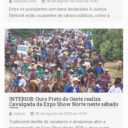
Eleições 2026
06 de Agosto de 2026 às 14:45
Entre os postulantes sem bens declarados à Justiça
Eleitoral estão ocupantes de cargos públicos, como a
deputada federal Cristiane Lopes (PODE), o vereador
Pedro Geovar (PP) e a vice-prefeita Magna dos Anjos
(NOVO)
INTERIOR: Ouro Preto do Oeste realiza
Cavalgada da Expo Show Norte neste sábado
Cultura
06 de Agosto de 2026 às 14:39
Tradicional desfile de cavaleiros e amazonas abre a
programação da Expo Show Norte 2026 e deve reunir