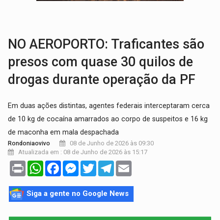
TRANSPORTE DE ARROZ:
MPF assegura cumprimento da legislação sobre transporte d
DEEPFAKE:
Sancionada lei contra violência sexual infantil na inte
NO AEROPORTO: Traficantes são
presos com quase 30 quilos de
drogas durante operação da PF
Em duas ações distintas, agentes federais interceptaram cerca
de 10 kg de cocaína amarrados ao corpo de suspeitos e 16 kg
de maconha em mala despachada
08 de Junho de 2026 às 09:30
Rondoniaovivo
Atualizada em : 08 de Junho de 2026 às 15:17
Print
WhatsApp
Facebook
Messenger
Twitter
Telegram
Email
Siga a gente no Google News