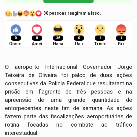
38 pessoas reagiram a isso.
0
0
36
0
1
1
Gostei
Amei
Haha
Uau
Triste
Grr
​O aeroporto Internacional Governador Jorge
Teixeira de Oliveira foi palco de duas ações
consecutivas da Polícia Federal que resultaram na
prisão em flagrante de três pessoas e na
apreensão de uma grande quantidade de
entorpecentes neste fim de semana. As ações
fazem parte das fiscalizações aeroportuárias de
rotina focadas no combate ao tráfico
interestadual.