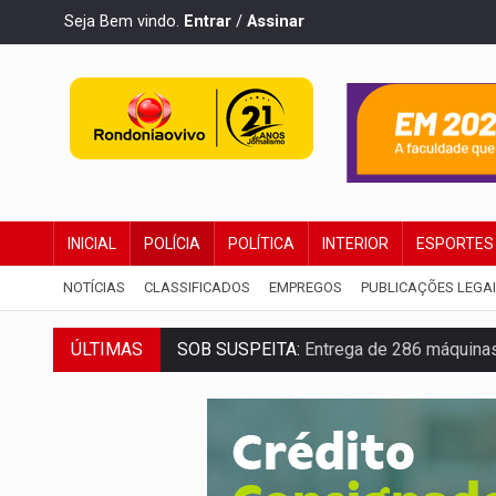
Seja Bem vindo.
Entrar
/
Assinar
INICIAL
POLÍCIA
POLÍTICA
INTERIOR
ESPORTES
NOTÍCIAS
CLASSIFICADOS
EMPREGOS
PUBLICAÇÕES LEGA
ÚLTIMAS
SOB SUSPEITA:
Entrega de 286 máquinas
ARTIGO:
Reter até 50% no distrato imobil
DO HOSPITAL AO CAMPO:
Veja as mais 
EXPANSÃO:
Grupo Nova Era amplia pres