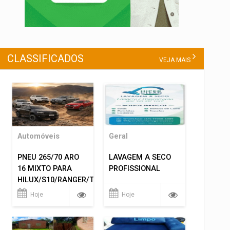
CLASSIFICADOS
VEJA MAIS
Automóveis
Geral
PNEU 265/70 ARO
LAVAGEM A SECO
16 MIXTO PARA
PROFISSIONAL
HILUX/S10/RANGER/TRITON
ETC... MONTAGEM
Hoje
Hoje
GRATIS 599,00