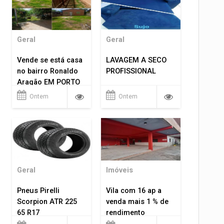
Geral
Geral
Vende se está casa
LAVAGEM A SECO
no bairro Ronaldo
PROFISSIONAL
Aragão EM PORTO
VELHO RO.
Ontem
Ontem
Geral
Imóveis
Pneus Pirelli
Vila com 16 ap a
Scorpion ATR 225
venda mais 1 % de
65 R17
rendimento