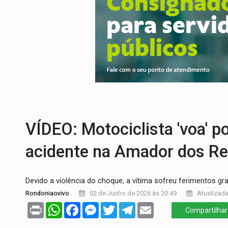
ROTA GLOBAL:
PCC amplia presença inter
CONEXÃO RONDONIAOVIVO:
Museólogo 
EXTENSÃO DE DANOS:
Ferroviários ped
VARIANDO O CARDÁPIO:
Veja essa recei
PREJUÍZO AOS ESTUDANTES:
Greve dos
COLUNA SEMANAL:
Largada foi dada e 
VÍDEO: Motociclista 'voa' p
acidente na Amador dos Re
Devido a violência do choque, a vítima sofreu ferimentos gr
Rondoniaovivo
02 de Junho de 2026 às 20:49
Atualizada
Print
WhatsApp
Facebook
Messenger
Twitter
Telegram
Email
Compartilhar