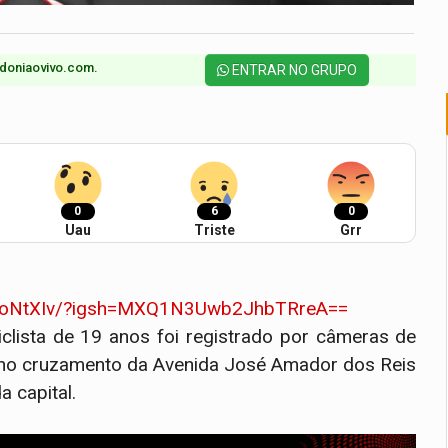
doniaovivo.com.​
ENTRAR NO GRUPO
0
6
0
Uau
Triste
Grr
p1oNtXIv/?igsh=MXQ1N3Uwb2JhbTRreA==
clista de 19 anos foi registrado por câmeras de
), no cruzamento da Avenida José Amador dos Reis
a capital.