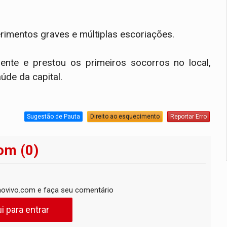
erimentos graves e múltiplas escoriações.
nte e prestou os primeiros socorros no local,
úde da capital.
Sugestão de Pauta
Direito ao esquecimento
Reportar Erro
om (0)
ovivo.com e faça seu comentário
i para entrar