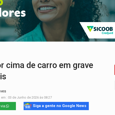
nacional e transforma Brasil em corredor da cocaína
Antônio Ocampo conduz a história de uma ferrovia desgoverna
em ao Iphan recuperação de área atingida por erosão na EFMM
ta de carne assada para o almoço e o jantar
 professores em PVH é considerada ilegal pela Justiça
candidatos ao Governo de RO partem para tudo ou nada
or cima de carro em grave
is
aves
 em : 03 de Junho de 2026 às 08:27
Siga a gente no Google News
 via