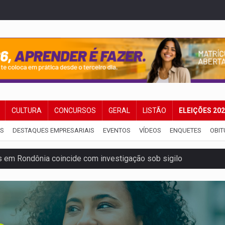
CULTURA
CONCURSOS
GERAL
LISTÃO
ELEIÇÕES 20
IS
DESTAQUES EMPRESARIAIS
EVENTOS
VÍDEOS
ENQUETES
OBIT
 em Rondônia coincide com investigação sob sigilo
iário é legal, mas não pode ser automático
de 200 ações de Marcos Rogério para Rondônia
ença em PVH e transforma Aramix em Super Nova Era