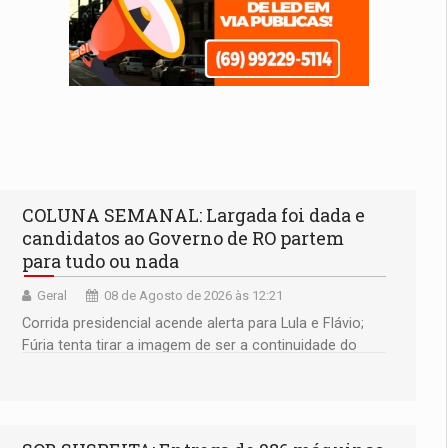
COLUNA SEMANAL: Largada foi dada e
candidatos ao Governo de RO partem
para tudo ou nada
Geral
08 de Agosto de 2026 às 12:21
Corrida presidencial acende alerta para Lula e Flávio;
Fúria tenta tirar a imagem de ser a continuidade do
governador Marcos Rocha; ex-prefeito Hildon Chaves
parece ainda não ter entrado no modo eleição; ABAV
faz evento em Porto Velho