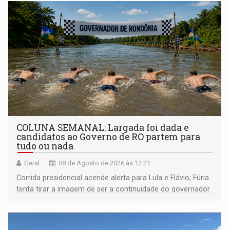
COLUNA SEMANAL: Largada foi dada e
candidatos ao Governo de RO partem para
tudo ou nada
Geral
08 de Agosto de 2026 às 12:21
Corrida presidencial acende alerta para Lula e Flávio; Fúria
tenta tirar a imagem de ser a continuidade do governador
Marcos Rocha; ex-prefeito Hildon Chaves parece ainda
não ter entrado no modo eleição; ABAV faz evento em
Porto Velho