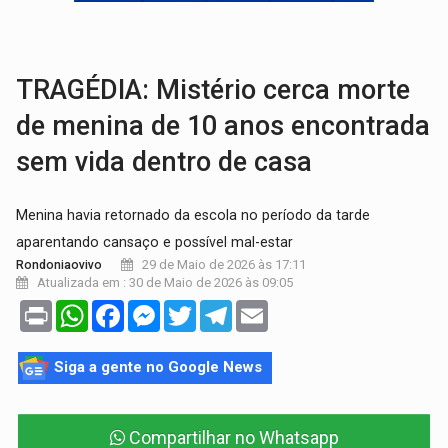
MATERIAL:
Brasil tem grandes reservas de urânio, mas produz pouco e impo
VÍDEO:
Serpente capturada na fábrica da Coca-Cola é devolvid
TRAGÉDIA: Mistério cerca morte
de menina de 10 anos encontrada
sem vida dentro de casa
Menina havia retornado da escola no período da tarde
aparentando cansaço e possível mal-estar
29 de Maio de 2026 às 17:11
Rondoniaovivo
Atualizada em : 30 de Maio de 2026 às 09:05
Print
WhatsApp
Facebook
Messenger
Twitter
Telegram
Email
Siga a gente no Google News
Compartilhar no Whatsapp