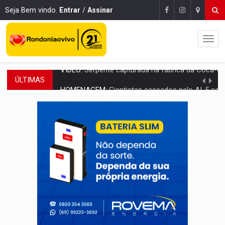
Seja Bem vindo.
Entrar
/
Assinar
ÚLTIMAS
HOMENAGEM:
Cientistas cassados pelo AI-5 se tornam pesquisadores emér
VÍDEO:
Líder religioso é preso por abusar de fiéis sob pretexto de 'pro
LEVANTAMENTO:
Brasil tem uma história marcada por guerras, revoltas e con
LAMENTÁVEL:
Mulher é encontrada morta dentro de residência e
'XANDY DO MOTOCROSS':
Pai morre em acidente na BR-364 duas semanas após condena
PESO DO VOTO:
Cinco maiores colégios eleitorais concentram 53,7% dos v
COLUNA SEMANAL:
Largada foi dada e candidatos ao Governo de RO partem 
SOB SUSPEITA:
Entrega de 286 máquinas em Rondônia coincide com investig