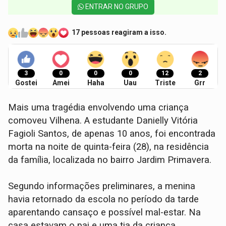
ENTRAR NO GRUPO
17 pessoas reagiram a isso.
3
0
0
0
12
2
Gostei
Amei
Haha
Uau
Triste
Grr
Mais uma tragédia envolvendo uma criança
comoveu Vilhena. A estudante Danielly Vitória
Fagioli Santos, de apenas 10 anos, foi encontrada
morta na noite de quinta-feira (28), na residência
da família, localizada no bairro Jardim Primavera.
Segundo informações preliminares, a menina
havia retornado da escola no período da tarde
aparentando cansaço e possível mal-estar. Na
casa estavam o pai e uma tia da criança.