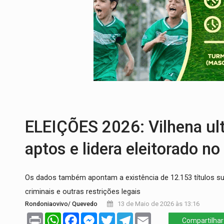
CH4C1NA:
Disputa entre PCC e CV deixa 
IMUNIZAÇÃO:
Prefeitura inicia campanha
QUIRINUS:
Draco faz operação para pren
TRAFICANTE PRESO:
Operação Brasil Co
SUPER EL NIÑO:
Trabalho inédito vai ga
EM 18 MESES:
Léo Moraes entrega o qu
ELEIÇÕES 2026: Vilhena ult
aptos e lidera eleitorado n
Os dados também apontam a existência de 12.153 títulos 
criminais e outras restrições legais
Rondoniaovivo/ Quevedo
13 de Maio de 2026 às 13:16
Print
WhatsApp
Facebook
Messenger
Twitter
Telegram
Email
Compartilhar