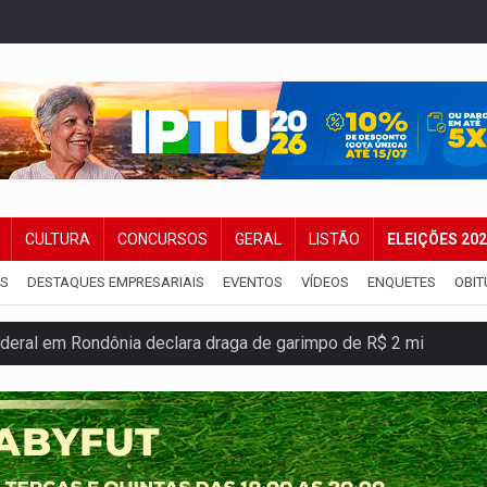
CULTURA
CONCURSOS
GERAL
LISTÃO
ELEIÇÕES 20
IS
DESTAQUES EMPRESARIAIS
EVENTOS
VÍDEOS
ENQUETES
OBIT
deral em Rondônia declara draga de garimpo de R$ 2 mi
m mercúrio em estepe, ouro e arma
s iniciais do ensino fundamental em Rondônia
ida ao Senado as contas ficaram mais difíceis