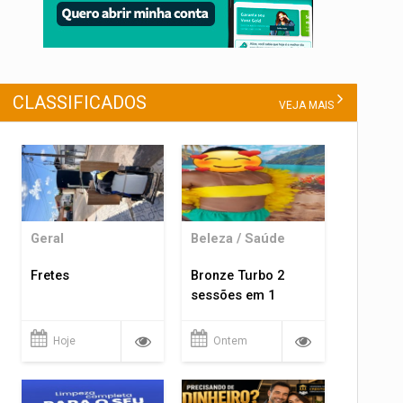
CLASSIFICADOS
VEJA MAIS
Geral
Beleza / Saúde
Fretes
Bronze Turbo 2
sessões em 1
Hoje
Ontem