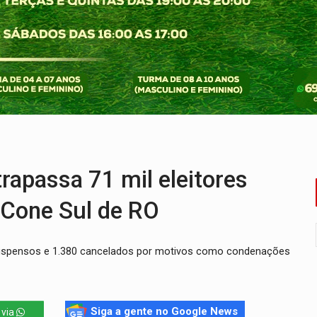
dez mortos em cinco dias na Bolívia
 de multivacinação para crianças e adolescentes
der faccionados que atacaram provedores de internet
ntra o Crime apreende quase meia tonelada de maconha
rantir água potável para comunidades do Baixo Madeira
e não conseguiram em anos na educação de Porto Velho
rapassa 71 mil eleitores
o Cone Sul de RO
suspensos e 1.380 cancelados por motivos como condenações
Siga a gente no Google News
 via