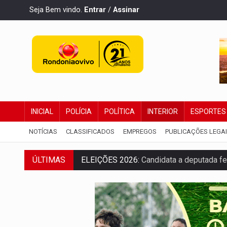
Seja Bem vindo.
Entrar
/
Assinar
INICIAL
POLÍCIA
POLÍTICA
INTERIOR
ESPORTES
NOTÍCIAS
CLASSIFICADOS
EMPREGOS
PUBLICAÇÕES LEGA
ÚLTIMAS
ELEIÇÕES 2026:
Candidata a deputada fe
VÍDEO:
Casal de garimpeiros é preso co
EDUCAÇÃO BÁSICA:
Ideb avança nos ano
CONTA DIFÍCIL:
Com as novidades na corr