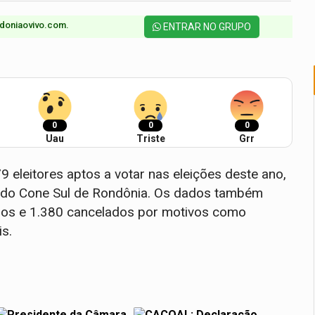
doniaovivo.com.​
ENTRAR NO GRUPO
0
0
0
Uau
Triste
Grr
9 eleitores aptos a votar nas eleições deste ano,
l do Cone Sul de Rondônia. Os dados também
nsos e 1.380 cancelados por motivos como
is.