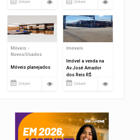
Ontem
Ontem
Móveis -
Imóveis
Novos/Usados
Imóvel a venda na
Móveis planejados
Av.José Amador
dos Reis R$
1.400.000
Ontem
Ontem