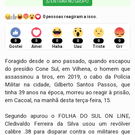
ENTRAR NO GRUPO
0 pessoas reagiram a isso.
0
0
0
0
0
0
Gostei
Amei
Haha
Uau
Triste
Grr
Foragido desde o ano passado, quando escapou
do presídio Cone Sul, em Vilhena, o homem que
assassinou a tiros, em 2019, o cabo da Polícia
Militar na cidade, Gilberto Santos Passos, que
tinha 39 anos na época, morreu ao reagir à prisão,
em Cacoal, na manhã desta terça-feira, 15.
Segundo apurou o FOLHA DO SUL ON LINE,
Cledivaldo Ferreira da Silva usou um revólver
calibre .38 para disparar contra os militares que