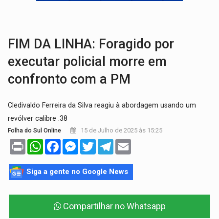
VÍDEO:
Armado com machado, homem ameaça matar sobrinha grávida e com
TRIBUNAL DO CRIME:
Homem é espancado por facção criminosa 
FIM DA LINHA: Foragido por
executar policial morre em
confronto com a PM
Cledivaldo Ferreira da Silva reagiu à abordagem usando um
revólver calibre .38
15 de Julho de 2025 às 15:25
Folha do Sul Online
Print
WhatsApp
Facebook
Messenger
Twitter
Telegram
Email
Siga a gente no Google News
Compartilhar no Whatsapp