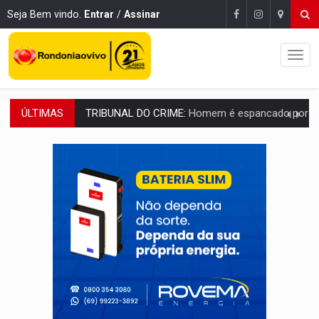
Seja Bem vindo.
Entrar
/
Assinar
ÚLTIMAS
VÍDEO:
Perseguição é registrada no shopping após colombiana furtar ce
LUDOPATIA:
Apostas online começam a afetar produtividade e rotina
REFLORESTAMENTO:
Plantar árvores não será mais suficiente para comprov
OVNIS NA LUA:
Cientistas alertam para possível base secreta no satélite n
ACABOU COM PEUGEOT:
Incêndio destrói carro que era rebocado para oficina no
VÍDEO:
Ladrão é filmado furtando moto na frente do bar 
BOLSAS DE PESQUISA:
Iniciativa Amazônia+10 lança chamada para fortalecer cadeia
MATERIAL:
Brasil tem grandes reservas de urânio, mas produz pouco e impo