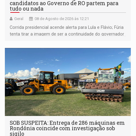
candidatos ao Governo de RO partem para
tudo ou nada
Geral
08 de Agosto de 2026 às 12:21
Corrida presidencial acende alerta para Lula e Flávio; Fúria
tenta tirar a imagem de ser a continuidade do governador
Marcos Rocha; ex-prefeito Hildon Chaves parece ainda
não ter entrado no modo eleição; ABAV faz evento em
Porto Velho
SOB SUSPEITA: Entrega de 286 máquinas em
Rondônia coincide com investigação sob
sigilo