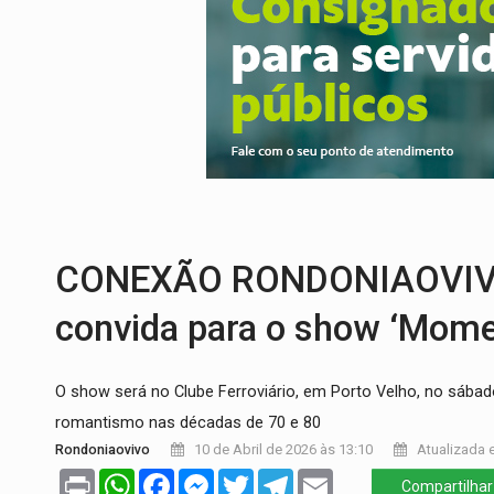
URGENTE:
Colisão entre caminhão e carr
ENCONTRO:
Amazônia Negra ganha projeç
PREVISÃO:
Porto Velho tem chances de c
SINDICATOS UNIDOS:
Assembleia Geral 
PROCESSO SELETIVO:
Rondoniaovivo abr
BRASIL CONTRA O CRIME:
Acusado de gu
CONEXÃO RONDONIAOVIVO: 
convida para o show ‘Mom
O show será no Clube Ferroviário, em Porto Velho, no sába
romantismo nas décadas de 70 e 80
Rondoniaovivo
10 de Abril de 2026 às 13:10
Atualizada e
Print
WhatsApp
Facebook
Messenger
Twitter
Telegram
Email
Compartilhar