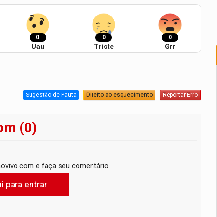
0
0
0
Uau
Triste
Grr
Sugestão de Pauta
Direito ao esquecimento
Reportar Erro
om (0)
ovivo.com e faça seu comentário
i para entrar