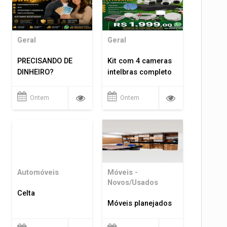
Geral
Geral
PRECISANDO DE
Kit com 4 cameras
DINHEIRO?
intelbras completo
Ontem
Ontem
Automóveis
Móveis -
Novos/Usados
Celta
Móveis planejados