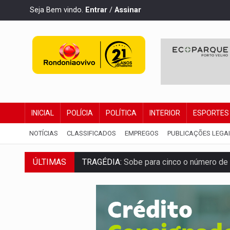
Seja Bem vindo.
Entrar
/
Assinar
INICIAL
POLÍCIA
POLÍTICA
INTERIOR
ESPORTES
NOTÍCIAS
CLASSIFICADOS
EMPREGOS
PUBLICAÇÕES LEGA
ÚLTIMAS
TRAGÉDIA:
Sobe para cinco o número de 
TRANSPORTE DE ARROZ:
MPF assegura c
DEEPFAKE:
Sancionada lei contra violência
COLEGIADO:
Brasil e Rússia discutem ene