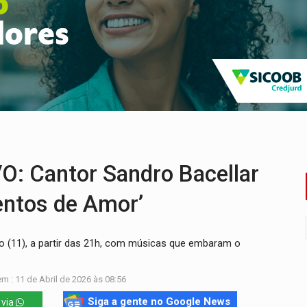
o deixa quatro mortos e um em estado grave na BR
ão nacional com participação de Marcela Bonfim
huvas isoladas nesta sexta-feira (7)
delibera greve da educação municipal em Porto Velho
e oficina de Comunicação com oportunidade de integrar equipe
ardar armas de facção é preso com revólveres e espingardas
Cantor Sandro Bacellar
entos de Amor’
do (11), a partir das 21h, com músicas que embaram o
m : 11 de Abril de 2026 às 08:56
Siga a gente no Google News
 via