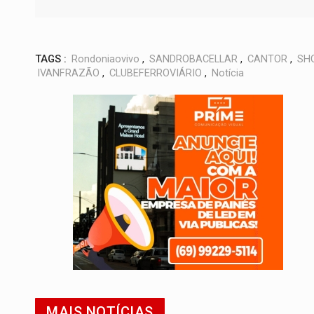
TAGS :
Rondoniaovivo
,
SANDROBACELLAR
,
CANTOR
,
SH
IVANFRAZÃO
,
CLUBEFERROVIÁRIO
,
Notícia
MAIS NOTÍCIAS