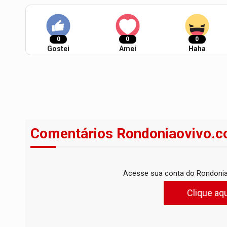
0
0
0
Gostei
Amei
Haha
Comentários Rondoniaovivo.c
Acesse sua conta do Rondonia
Clique aqu