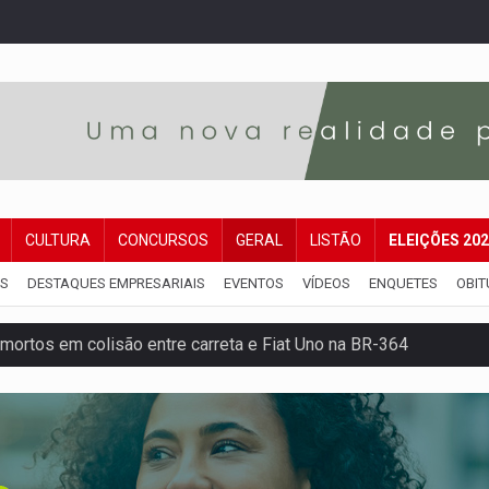
CULTURA
CONCURSOS
GERAL
LISTÃO
ELEIÇÕES 20
IS
DESTAQUES EMPRESARIAIS
EVENTOS
VÍDEOS
ENQUETES
OBIT
mortos em colisão entre carreta e Fiat Uno na BR-364
umprimento da legislação sobre transporte de cargas por em
 sexual infantil na internet e via IA
rgia nuclear, defesa e ciência em Brasília