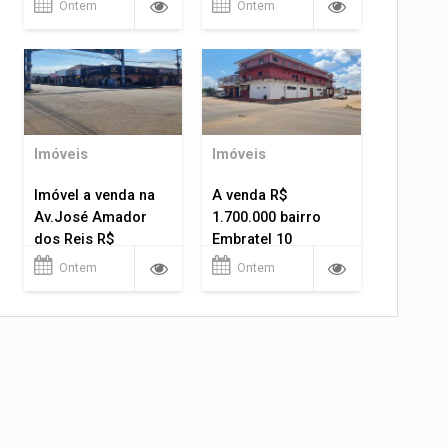
Ontem
Ontem
Imóveis
Imóveis
Imóvel a venda na
A venda R$
Av.José Amador
1.700.000 bairro
dos Reis R$
Embratel 10
1.400.000
apartamentos!
Ontem
Ontem