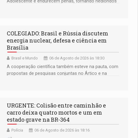
Adolescente e endurecem penas, tornando hediondos
os crimes de maior gravidade
COLEGIADO: Brasil e Rússia discutem
energia nuclear, defesa e ciência em
Brasília
Brasil e Mundo
06 de Agosto de 2026 às 18:30
A cooperação científica também esteve na pauta, com
propostas de pesquisas conjuntas no Ártico e na
Antártida
URGENTE: Colisão entre caminhão e
carro deixa quatro mortos e um em
estado grave na BR-364
Polícia
06 de Agosto de 2026 às 18:16