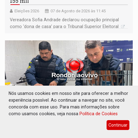
155 mil
Eleições 2026
07 de Agosto de 2026 às 11:45
Vereadora Sofia Andrade declarou ocupação principal
como ‘dona de casa’ para o Tribunal Superior Eleitoral
Nós usamos cookies em nosso site para oferecer a melhor
experiência possível. Ao continuar a navegar no site, você
concorda com esse uso. Para mais informações sobre
como usamos cookies, veja nossa
Política de Cookies
VÍDEO: Quadrilha é flagrada com cerca de
200 porções de drogas
Continuar
Polícia
07 de Agosto de 2026 às 11:29