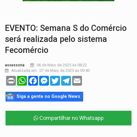
JUDICIÁRIO:
Sinjur parabeniza servidores pelo adicional de incentivo com ef
Publicação Legal:
AVISO DE LICITAÇÃO: Pregão Eletrônico Nº 12/2026
EVENTO: Semana S do Comércio
será realizada pelo sistema
Fecomércio
06 de Maio de 2025 às 08:22
assessoria
Atualizada em : 07 de Maio de 2025 às 09:40
Print
WhatsApp
Facebook
Messenger
Twitter
Telegram
Email
Siga a gente no Google News
Compartilhar no Whatsapp