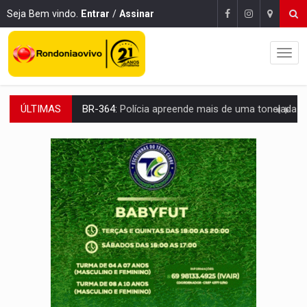
Seja Bem vindo.
Entrar
/
Assinar
BR-364:
Polícia apreende mais de uma tonelada de drogas em fundo fal
ÚLTIMAS
EMOCIONE:
PRESENTES: Confira os sorteados na promoção de 
VOVÔ LADRÃO:
Idoso é filmado furtando bicicleta na frente
JUSTIÇA:
Comarca de Nova Mamoré terá seu primeiro jú
ADAILTON FÚRIA:
Assessoria denuncia suposto ataque com perfis falso
INFRAESTRUTURA:
Após quase 30 anos de espera, asfalto chega ao bairr
A ILHA:
Coreografia de Rondônia estreia na programação do Festival de Dan
ELEIÇÕES 2026:
Sgt. Mouza esclarece 'erro de digitação' em declaração de patrim