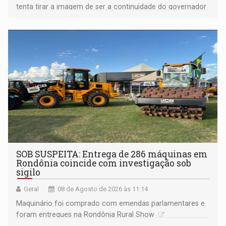
tenta tirar a imagem de ser a continuidade do governador
Marcos Rocha; ex-prefeito Hildon Chaves parece ainda
não ter entrado no modo eleição; ABAV faz evento em
Porto Velho
SOB SUSPEITA: Entrega de 286 máquinas em
Rondônia coincide com investigação sob
sigilo
Geral
08 de Agosto de 2026 às 11:14
Maquinário foi comprado com emendas parlamentares e
foram entregues na Rondônia Rural Show