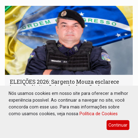
ELEIÇÕES 2026: Sargento Mouza esclarece
'erro de digitação' em declaração de
patrimônio de R$ 29 milhões
Nós usamos cookies em nosso site para oferecer a melhor
experiência possível. Ao continuar a navegar no site, você
Eleições 2026
07 de Agosto de 2026 às 16:23
concorda com esse uso. Para mais informações sobre
Ele brincou dizendo ser "uma pena" não ter o dinheiro
como usamos cookies, veja nossa
Política de Cookies
para emprestar, mas garantiu que sua caminhada eleitoral
Continuar
segue firme