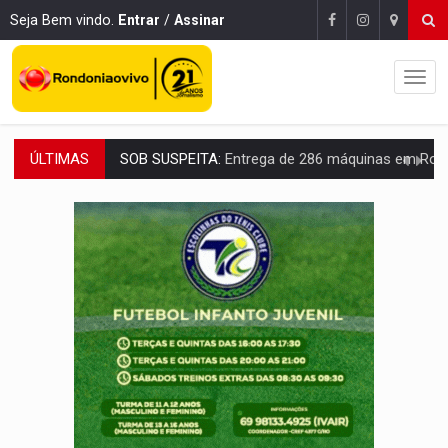
Seja Bem vindo.
Entrar
/
Assinar
ÚLTIMAS
ARTIGO:
Reter até 50% no distrato imobiliário é legal, mas não pode 
DO HOSPITAL AO CAMPO:
Veja as mais de 200 ações de Marcos Rogé
EXPANSÃO:
Grupo Nova Era amplia presença em PVH e transforma Aramix em
ROTA GLOBAL:
PCC amplia presença internacional e transforma Brasil em cor
CONEXÃO RONDONIAOVIVO:
Museólogo Antônio Ocampo conduz a história de uma
EXTENSÃO DE DANOS:
Ferroviários pedem ao Iphan recuperação de área atingid
VARIANDO O CARDÁPIO:
Veja essa receita de carne assada para o a
PREJUÍZO AOS ESTUDANTES:
Greve dos professores em PVH é considerada 