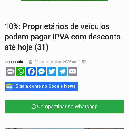
COLUNA SEMANAL:
Largada foi dada e candidatos ao Governo de RO partem 
SOB SUSPEITA:
Entrega de 286 máquinas em Rondônia coincide com investig
10%: Proprietários de veículos
podem pagar IPVA com desconto
até hoje (31)
31 de Janeiro de 2025 às 11:52
assessoria
Print
WhatsApp
Facebook
Messenger
Twitter
Telegram
Email
Siga a gente no Google News
Compartilhar no Whatsapp