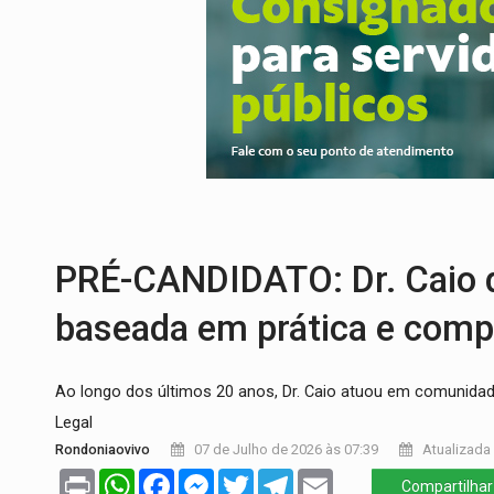
ELEIÇÕES 2026:
Patrimônio de candidata 
VÍDEO:
Quadrilha é flagrada com cerca d
BAIRRO TEIXEIRÃO:
MPF cobra regulariz
SUCESSO NA ABERTURA:
2ª Feira Rondô
REESTRUTURAÇÃO:
Secretário da Seinfr
ADAILTON FÚRIA:
Assessoria denuncia s
PRÉ-CANDIDATO: Dr. Caio d
baseada em prática e comp
Ao longo dos últimos 20 anos, Dr. Caio atuou em comunidade
Legal
Rondoniaovivo
07 de Julho de 2026 às 07:39
Atualizada 
Print
WhatsApp
Facebook
Messenger
Twitter
Telegram
Email
Compartilhar