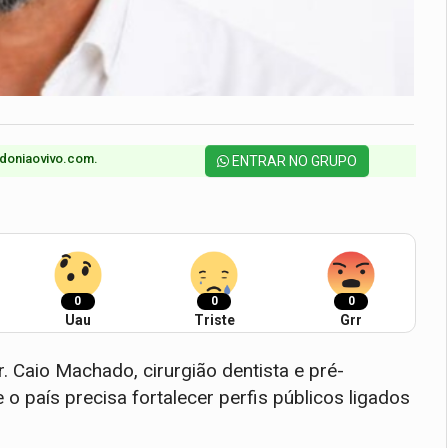
doniaovivo.com.​
ENTRAR NO GRUPO
0
0
0
Uau
Triste
Grr
. Caio Machado, cirurgião dentista e pré-
o país precisa fortalecer perfis públicos ligados