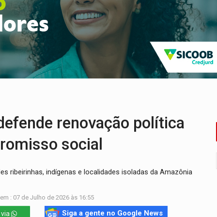
a deputada federal do PL salta R$ 1 mil para R$ 155 mil
e 200 porções de drogas
ação fundiária da comunidade Nova Colina
nia Empreendedora segue no Espaço Alternativo com entrada gra
a de Porto Velho pede exoneração do cargo
uposto ataque com perfis falsos no Instagram
efende renovação política
romisso social
s ribeirinhas, indígenas e localidades isoladas da Amazônia
em : 07 de Julho de 2026 às 16:55
Siga a gente no Google News
 via