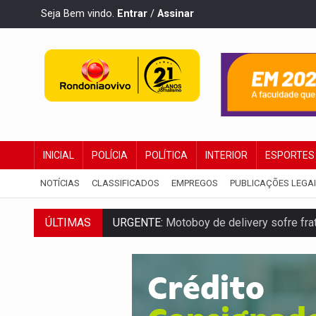
Seja Bem vindo.
Entrar
/
Assinar
INICIAL
POLÍCIA
POLÍTICA
INTERIOR
ESPORTES
NOTÍCIAS
CLASSIFICADOS
EMPREGOS
PUBLICAÇÕES LEGA
URGENTE:
Motoboy de delivery sofre frat
ÚLTIMAS
ELEIÇÕES 2026:
Ulisses Guimarães e as 
DECISÃO REVISADA:
Nunes Marques reduz
CONEXÃO RONDONIAOVIVO:
Museólogo 