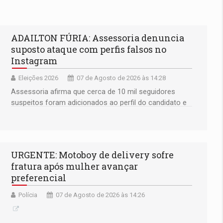
ADAILTON FÚRIA: Assessoria denuncia
suposto ataque com perfis falsos no
Instagram
Eleições 2026
07 de Agosto de 2026 às 14:28
Assessoria afirma que cerca de 10 mil seguidores
suspeitos foram adicionados ao perfil do candidato e
informou que acionou a Meta para apurar o caso e
remover as contas
URGENTE: Motoboy de delivery sofre
fratura após mulher avançar
preferencial
Polícia
07 de Agosto de 2026 às 14:26