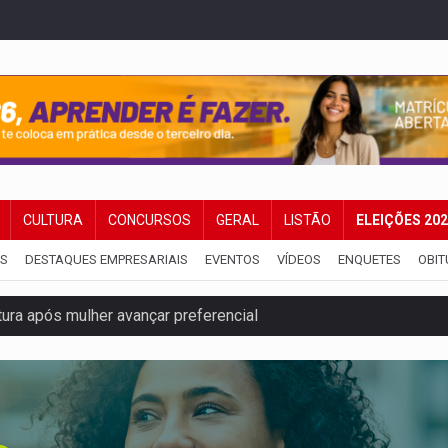
CULTURA
CONCURSOS
GERAL
LISTÃO
ELEIÇÕES 20
IS
DESTAQUES EMPRESARIAIS
EVENTOS
VÍDEOS
ENQUETES
OBIT
ura após mulher avançar preferencial
nuvens no céu de Rondônia – Por Daniel Pereira
 pena de Acir Gurgacz e declara punibilidade extinta
Antônio Ocampo lança livro sobre a Madeira-Mamoré