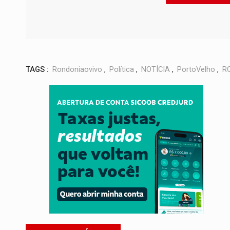
TAGS :
Rondoniaovivo
,
Política
,
NOTÍCIA
,
PortoVelho
,
R