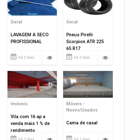
Geral
Geral
LAVAGEM A SECO
Pneus Pirelli
PROFISSIONAL
Scorpion ATR 225
65 R17
há 2 dias
há 2 dias
Imóveis
Móveis -
Novos/Usados
Vila com 16 ap a
Cama de casal
venda mais 1 % de
rendimento
há 2 dias
há 2 dias