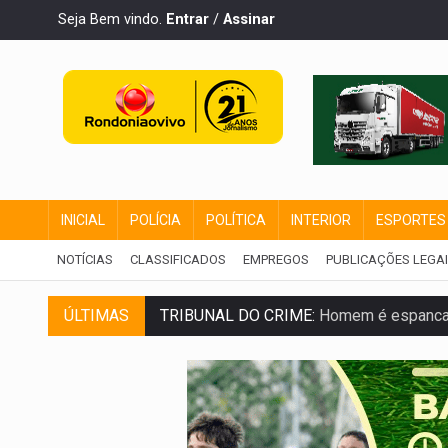
Seja Bem vindo.
Entrar
/
Assinar
INICIAL
POLÍCIA
POLÍTICA
INTERIOR
ESPORTES
NOTÍCIAS
CLASSIFICADOS
EMPREGOS
PUBLICAÇÕES LEGA
ÚLTIMAS
TRIBUNAL DO CRIME:
Homem é espancado
VÍDEO:
Perseguição é registrada no shop
LUDOPATIA:
Apostas online começam a af
REFLORESTAMENTO:
Plantar árvores nã