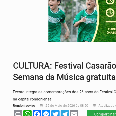
OVNIS NA LUA:
Cientistas alertam para p
ACABOU COM PEUGEOT:
Incêndio destró
VÍDEO:
Ladrão é filmado furtando moto na
BOLSAS DE PESQUISA:
Iniciativa Amazô
MATERIAL:
Brasil tem grandes reservas 
VÍDEO:
Armado com machado, homem amea
CULTURA: Festival Casarão
Semana da Música gratuita
Evento integra as comemorações dos 26 anos do Festival C
na capital rondoniense
Rondoniaovivo
25 de Maio de 2026 às 08:50
Atualizada 
Print
WhatsApp
Facebook
Messenger
Twitter
Telegram
Email
Compartilhar