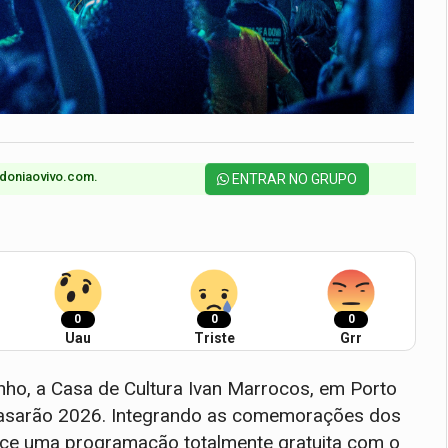
doniaovivo.com.​
ENTRAR NO GRUPO
0
0
0
Uau
Triste
Grr
junho, a Casa de Cultura Ivan Marrocos, em Porto
 Casarão 2026. Integrando as comemorações dos
ferece uma programação totalmente gratuita com o