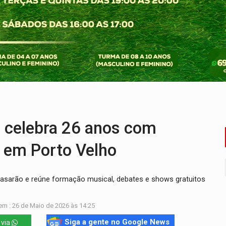
ossível base secreta no satélite natural da Terra
i carro que era rebocado para oficina no Centro de Porto Velho
 frente do bar da Marleide
nia+10 lança chamada para fortalecer cadeias da sociobioecono
de urânio, mas produz pouco e importa combustível
ça matar sobrinha grávida e com bebê no colo
 celebra 26 anos com
 em Porto Velho
asarão e reúne formação musical, debates e shows gratuitos
em : 26 de Maio de 2026 às 14:25
Siga a gente no Google News
 via