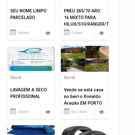
SEU NOME LIMPO
PNEU 265/70 ARO
PARCELADO
16 MIXTO PARA
HILUX/S10/RANGER/TRITON
ETC... MONTAGEM
Ontem
Ontem
GRATIS 599,00
Geral
Geral
LAVAGEM A SECO
Vende se está casa
PROFISSIONAL
no bairro Ronaldo
Aragão EM PORTO
VELHO RO.
Ontem
há 2 dias