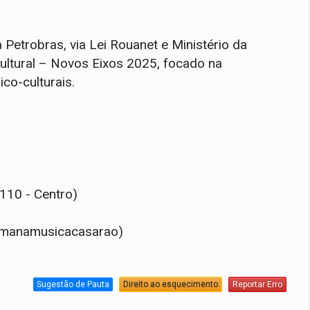
Petrobras, via Lei Rouanet e Ministério da
Cultural – Novos Eixos 2025, focado na
co-culturais.
 110 - Centro)
semanamusicacasarao)
Sugestão de Pauta
Direito ao esquecimento
Reportar Erro