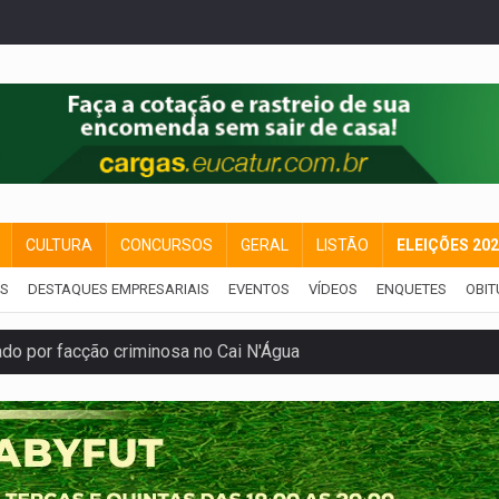
CULTURA
CONCURSOS
GERAL
LISTÃO
ELEIÇÕES 20
IS
DESTAQUES EMPRESARIAIS
EVENTOS
VÍDEOS
ENQUETES
OBIT
 por facção criminosa no Cai N'Água
ping após colombiana furtar celular de menina
etar produtividade e rotina nas empresas
o será mais suficiente para comprovar área recuperado