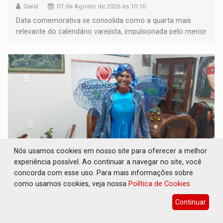
Geral
07 de Agosto de 2026 às 10:10
Data comemorativa se consolida como a quarta mais
relevante do calendário varejista, impulsionada pelo menor
desemprego em 14 anos e pela recuperação da renda
média do trabalhador
Nós usamos cookies em nosso site para oferecer a melhor
experiência possível. Ao continuar a navegar no site, você
concorda com esse uso. Para mais informações sobre
DIA DOS PAIS: Bailarina da Praça organiza
como usamos cookies, veja nossa
Política de Cookies
celebração gratuita neste domingo (9)
Continuar
Geral
07 de Agosto de 2026 às 10:05
A programação começa às 14h com apresentações