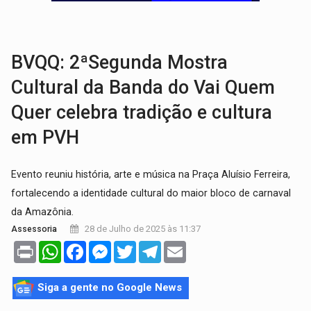
INCLUSÃO:
Prefeitura fortalece parceria com a APAE para ampliar ações v
DEFESA:
Exército testa inovações no combate a drones durante exerc
BVQQ: 2ªSegunda Mostra
Cultural da Banda do Vai Quem
Quer celebra tradição e cultura
em PVH
Evento reuniu história, arte e música na Praça Aluísio Ferreira,
fortalecendo a identidade cultural do maior bloco de carnaval
da Amazônia.
28 de Julho de 2025 às 11:37
Assessoria
Print
WhatsApp
Facebook
Messenger
Twitter
Telegram
Email
Siga a gente no Google News