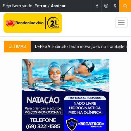
Seja Bem vindo.
Entrar
/
Assinar
ÚLTIMAS
TEMAS SOCIOAMBIENTAIS:
Em Itapuã do Oeste, CINEMAZÔNIA leva cinema amazônico 
PREVISÃO:
Interior de Rondônia terá sábado (8) de calor intenso
INFRAESTRUTURA:
Após quase 30 anos de espera, asfalto chega ao bairr
A ILHA:
Coreografia de Rondônia estreia na programação do Festival de Dan
ELEIÇÕES 2026:
Sgt. Mouza esclarece 'erro de digitação' em declaração de patrim
JUDICIÁRIO:
Sinjur parabeniza servidores pelo adicional de incentivo com ef
Publicação Legal:
AVISO DE LICITAÇÃO: Pregão Eletrônico Nº 12/2026
BR-364:
Polícia apreende mais de uma tonelada de drogas em fundo fal