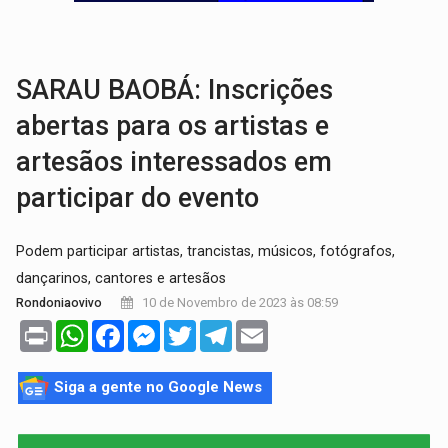
VÍDEO:
Quadrilha é flagrada com cerca de 200 porções
BAIRRO TEIXEIRÃO:
MPF cobra regularização fundiária da comunid
SARAU BAOBÁ: Inscrições
abertas para os artistas e
artesãos interessados em
participar do evento
Podem participar artistas, trancistas, músicos, fotógrafos,
dançarinos, cantores e artesãos
10 de Novembro de 2023 às 08:59
Rondoniaovivo
Print
WhatsApp
Facebook
Messenger
Twitter
Telegram
Email
Siga a gente no Google News