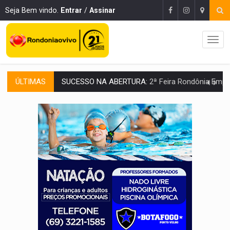
Seja Bem vindo.
Entrar
/
Assinar
ÚLTIMAS
SUCESSO NA ABERTURA:
2ª Feira Rondônia Empreendedora segue no Espaço Alternativ
REESTRUTURAÇÃO:
Secretário da Seinfra de Porto Velho pede exon
SAÚDE INDÍGENA:
Pirahã terão consultas e exames especializados durante 
ECONOMIA:
Dia dos pais deve movimentar R$ 8,5 bilhões e RO projet
DIA DOS PAIS:
Bailarina da Praça organiza celebração gratuita nes
VÍDEO:
Perseguição a embarcação no rio Madeira termina com explosivo
MEGA SENA:
Prêmio acumula para R$ 165 milhõe
ELEIÇÕES 2026:
Patrimônio de candidata a deputada federal do PL salta R$ 1 m