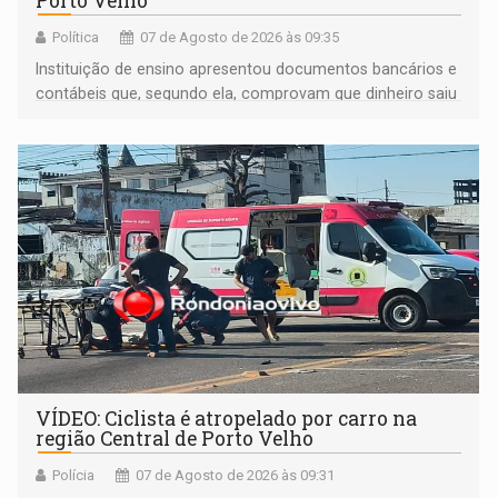
Porto Velho
Política
07 de Agosto de 2026 às 09:35
Instituição de ensino apresentou documentos bancários e
contábeis que, segundo ela, comprovam que dinheiro saiu
de sua própria conta, foi sacado pelo diretor financeiro e
apreendido quando já estava dentro da sede da entidade
— em pleno ano eleitoral em Rondônia
VÍDEO: Ciclista é atropelado por carro na
região Central de Porto Velho
Polícia
07 de Agosto de 2026 às 09:31