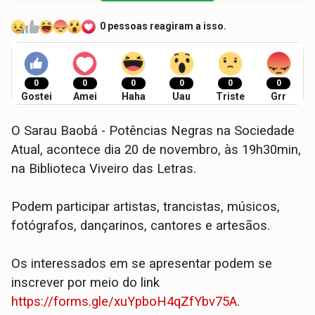
0 pessoas reagiram a isso.
0
0
0
0
0
0
Gostei
Amei
Haha
Uau
Triste
Grr
O Sarau Baobá - Potências Negras na Sociedade
Atual, acontece dia 20 de novembro, às 19h30min,
na Biblioteca Viveiro das Letras.
Podem participar artistas, trancistas, músicos,
fotógrafos, dançarinos, cantores e artesãos.
Os interessados em se apresentar podem se
inscrever por meio do link
https://forms.gle/xuYpboH4qZfYbv75A
.