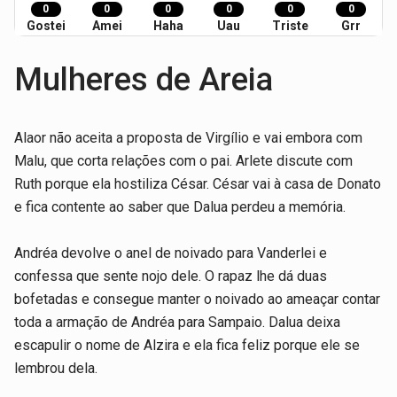
0
0
0
0
0
0
Gostei
Amei
Haha
Uau
Triste
Grr
Mulheres de Areia
Alaor não aceita a proposta de Virgílio e vai embora com
Malu, que corta relações com o pai. Arlete discute com
Ruth porque ela hostiliza César. César vai à casa de Donato
e fica contente ao saber que Dalua perdeu a memória.
Andréa devolve o anel de noivado para Vanderlei e
confessa que sente nojo dele. O rapaz lhe dá duas
bofetadas e consegue manter o noivado ao ameaçar contar
toda a armação de Andréa para Sampaio. Dalua deixa
escapulir o nome de Alzira e ela fica feliz porque ele se
lembrou dela.