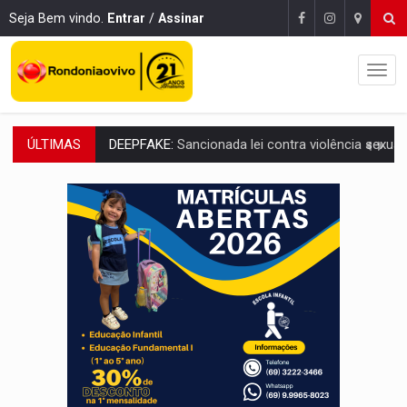
Seja Bem vindo.
Entrar
/
Assinar
ÚLTIMAS
COLEGIADO:
Brasil e Rússia discutem energia nuclear, defesa e ciênc
URGENTE:
Colisão entre caminhão e carro deixa quatro mortos e um em est
ENCONTRO:
Amazônia Negra ganha projeção nacional com participação de M
PREVISÃO:
Porto Velho tem chances de chuvas isoladas nesta se
SINDICATOS UNIDOS:
Assembleia Geral delibera greve da educação municip
PROCESSO SELETIVO:
Rondoniaovivo abre oficina de Comunicação com oportunidade
AGOSTO LILÁS:
MPRO lança de portal e promove reflexão sobre trajetória da Le
REGULARIZAÇÃO:
Refis 2026 segue até o fim do ano para regulariz