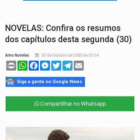
TRANSPORTE DE ARROZ:
MPF assegura cumprimento da legislação sobre transporte d
DEEPFAKE:
Sancionada lei contra violência sexual infantil na inte
NOVELAS: Confira os resumos
dos capítulos desta segunda (30)
30 de Outubro de 2023 às 07:24
Amo Novelas
Print
WhatsApp
Facebook
Messenger
Twitter
Telegram
Email
Siga a gente no Google News
Compartilhar no Whatsapp