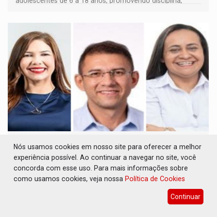
adolescentes de 6 a 18 anos, promovendo disciplina,
inclusão e desenvolvimento por meio do esporte
CLUBE DOS R$ 00,00: 21 candidatos declaram
Nós usamos cookies em nosso site para oferecer a melhor
patrimônio zero em Rondônia nas eleições
experiência possível. Ao continuar a navegar no site, você
de 2026
concorda com esse uso. Para mais informações sobre
Eleições 2026
06 de Agosto de 2026 às 14:45
como usamos cookies, veja nossa
Política de Cookies
Entre os postulantes sem bens declarados à Justiça
Continuar
Eleitoral estão ocupantes de cargos públicos, como a
deputada federal Cristiane Lopes (PODE), o vereador