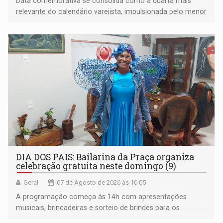
Data comemorativa se consolida como a quarta mais
relevante do calendário varejista, impulsionada pelo menor
desemprego em 14 anos e pela recuperação da renda
média do trabalhador
DIA DOS PAIS: Bailarina da Praça organiza
celebração gratuita neste domingo (9)
Geral
07 de Agosto de 2026 às 10:05
A programação começa às 14h com apresentações
musicais, brincadeiras e sorteio de brindes para os
participantes. Às 17h, o evento terá o tradicional corte de