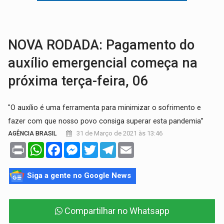
ELEIÇÕES 2026:
Ulisses Guimarães e as nuvens no céu de Rondônia – Por 
DECISÃO REVISADA:
Nunes Marques reduz pena de Acir Gurgacz e declara pun
NOVA RODADA: Pagamento do
auxílio emergencial começa na
próxima terça-feira, 06
"O auxílio é uma ferramenta para minimizar o sofrimento e
fazer com que nosso povo consiga superar esta pandemia”
31 de Março de 2021 às 13:46
AGÊNCIA BRASIL
Print
WhatsApp
Facebook
Messenger
Twitter
Telegram
Email
Siga a gente no Google News
Compartilhar no Whatsapp