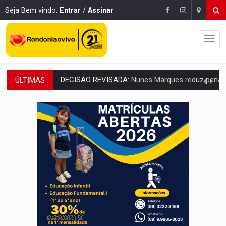
Seja Bem vindo.
Entrar
/
Assinar
ÚLTIMAS
CONEXÃO RONDONIAOVIVO:
Museólogo Antônio Ocampo lança livro sob
ELEIÇÕES 2026:
Patrimônio de candidata a deputada federal do PL salta R$ 1 m
VÍDEO:
Quadrilha é flagrada com cerca de 200 porções
BAIRRO TEIXEIRÃO:
MPF cobra regularização fundiária da comunid
SUCESSO NA ABERTURA:
2ª Feira Rondônia Empreendedora segue no Espaço Alternativ
REESTRUTURAÇÃO:
Secretário da Seinfra de Porto Velho pede exon
SAÚDE INDÍGENA:
Pirahã terão consultas e exames especializados durante 
ECONOMIA:
Dia dos pais deve movimentar R$ 8,5 bilhões e RO projet