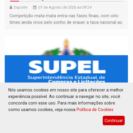
Esporte
07 de Agosto de 2026 às 09:24
Competição mata-mata entra nas fases finais, com oito
times ainda vivos pelo sonho de erguer a taça nacional ao
fim da temporada
Nós usamos cookies em nosso site para oferecer a melhor
experiência possível. Ao continuar a navegar no site, você
concorda com esse uso. Para mais informações sobre
CONCORRÊNCIA Nº 90504/2025/SUPEL/RO
como usamos cookies, veja nossa
Política de Cookies
Publicações Legais
07 de Agosto de 2026 às 09:21
Continuar