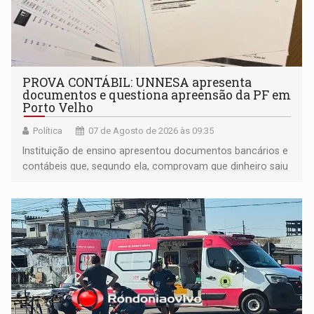
PROVA CONTÁBIL: UNNESA apresenta
documentos e questiona apreensão da PF em
Porto Velho
Política
07 de Agosto de 2026 às 09:35
Instituição de ensino apresentou documentos bancários e
contábeis que, segundo ela, comprovam que dinheiro saiu
de sua própria conta, foi sacado pelo diretor financeiro e
apreendido quando já estava dentro da sede da entidade
— em pleno ano eleitoral em Rondônia