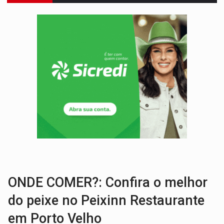
TRIBUNAL DO CRIME:
Homem é espancado por facção criminosa 
VÍDEO:
Perseguição é registrada no shopping após colombiana furtar ce
LUDOPATIA:
Apostas online começam a afetar produtividade e rotina
REFLORESTAMENTO:
Plantar árvores não será mais suficiente para comprov
OVNIS NA LUA:
Cientistas alertam para possível base secreta no satélite n
ACABOU COM PEUGEOT:
Incêndio destrói carro que era rebocado para oficina no
VÍDEO:
Ladrão é filmado furtando moto na frente do bar 
MAIS RIGOR:
Nova lei endurece punição por abuso sexual contra crian
POLUIÇÃO E RISCOS:
Retirada de fiação irregular avança no país e em PVH p
ONDE COMER?: Confira o melhor
do peixe no Peixinn Restaurante
em Porto Velho