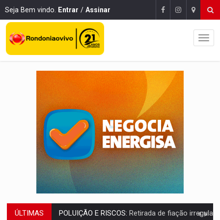
Seja Bem vindo.
Entrar
/
Assinar
ÚLTIMAS
VÍDEO:
Armado com machado, homem ameaça matar sobrinha grávida e com