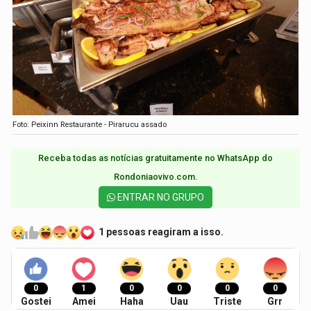
Foto: Peixinn Restaurante - Pirarucu assado
Receba todas as notícias gratuitamente no WhatsApp do
Rondoniaovivo.com.​
ENTRAR NO GRUPO
1 pessoas reagiram a isso.
0
1
0
0
0
0
Gostei
Amei
Haha
Uau
Triste
Grr