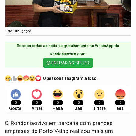
Foto: Divulgação
Receba todas as notícias gratuitamente no WhatsApp do
Rondoniaovivo.com.​
ENTRAR NO GRUPO
0 pessoas reagiram a isso.
0
0
0
0
0
0
Gostei
Amei
Haha
Uau
Triste
Grr
O Rondoniaovivo em parceria com grandes
empresas de Porto Velho realizou mais um