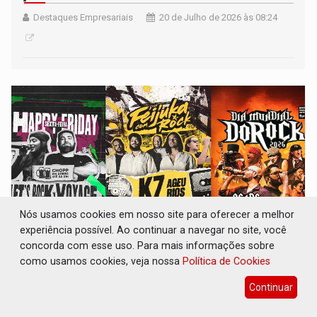
Destaques Empresariais
20 de Julho de 2026 às 08:24
Nós usamos cookies em nosso site para oferecer a melhor
experiência possível. Ao continuar a navegar no site, você
concorda com esse uso. Para mais informações sobre
ROCK ROLL: Um fim de semana para celebrar
como usamos cookies, veja nossa
Política de Cookies
a música no Grego Original Pub
Continuar
Destaques Empresariais
16 de Julho de 2026 às 09:11