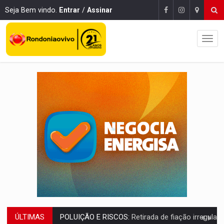
Seja Bem vindo.
Entrar
/
Assinar
ÚLTIMAS
VÍDEO:
Armado com machado, homem ameaça matar sobrinha grávida e com