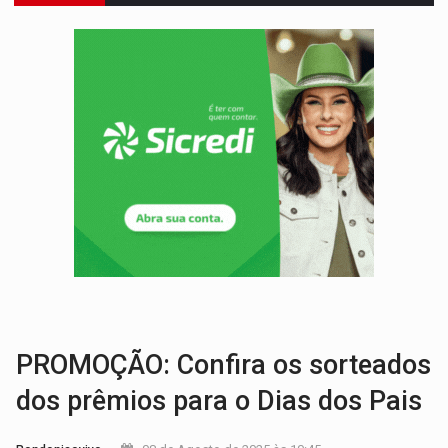
TRIBUNAL DO CRIME:
Homem é espancado por facção criminosa 
VÍDEO:
Perseguição é registrada no shopping após colombiana furtar ce
LUDOPATIA:
Apostas online começam a afetar produtividade e rotina
REFLORESTAMENTO:
Plantar árvores não será mais suficiente para comprov
OVNIS NA LUA:
Cientistas alertam para possível base secreta no satélite n
ACABOU COM PEUGEOT:
Incêndio destrói carro que era rebocado para oficina no
VÍDEO:
Ladrão é filmado furtando moto na frente do bar 
MAIS RIGOR:
Nova lei endurece punição por abuso sexual contra crian
POLUIÇÃO E RISCOS:
Retirada de fiação irregular avança no país e em PVH p
PROMOÇÃO: Confira os sorteados
dos prêmios para o Dias dos Pais