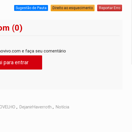
Sugestão de Pauta
Direito ao esquecimento
Reportar Erro
om (0)
ovivo.com e faça seu comentário
i para entrar
OVELHO
,
DejanirHaverroth
,
Notícia