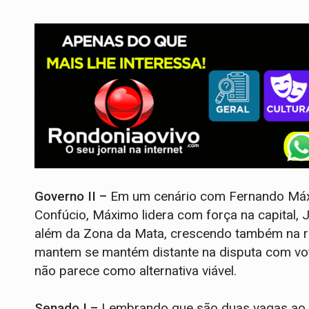
Governo II –
Em um cenário com Fernando Máx
Confúcio, Máximo lidera com força na capital, Ja
além da Zona da Mata, crescendo também na re
mantem se mantém distante na disputa com voto
não parece como alternativa viável.
Senado I –
Lembrando que são duas vagas ao Se