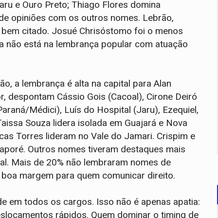
aru e Ouro Preto; Thiago Flores domina
ide opiniões com os outros nomes. Lebrão,
bem citado. Josué Chrisóstomo foi o menos
a não está na lembrança popular com atuação
o, a lembrança é alta na capital para Alan
or, despontam Cássio Gois (Cacoal), Cirone Deiró
raná/Médici), Luís do Hospital (Jaru), Ezequiel,
Taissa Souza lidera isolada em Guajará e Nova
s Torres lideram no Vale do Jamari. Crispim e
uaporé. Outros nomes tiveram destaques mais
ual. Mais de 20% não lembraram nomes de
 boa margem para quem comunicar direito.
e em todos os cargos. Isso não é apenas apatia:
deslocamentos rápidos. Quem dominar o timing de