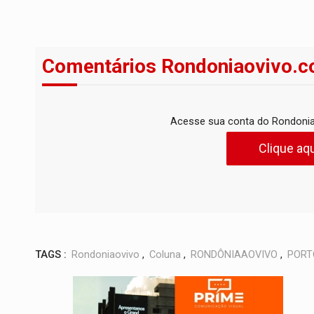
Comentários Rondoniaovivo.c
Acesse sua conta do Rondonia
Clique aqu
TAGS :
Rondoniaovivo
,
Coluna
,
RONDÔNIAAOVIVO
,
PORT