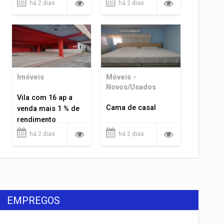
há 2 dias
há 2 dias
Imóveis
Móveis -
Novos/Usados
Vila com 16 ap a
Cama de casal
venda mais 1 % de
rendimento
há 2 dias
há 2 dias
EMPREGOS