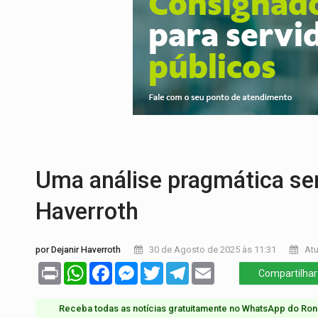
ACABOU COM PEUGEOT:
Incêndio destró
VÍDEO:
Ladrão é filmado furtando moto na
BOLSAS DE PESQUISA:
Iniciativa Amazô
MATERIAL:
Brasil tem grandes reservas 
VÍDEO:
Serpente capturada na fábrica da 
TRIBUNAL DO CRIME:
Homem é espancado
Uma análise pragmática sem
Haverroth
por Dejanir Haverroth
30 de Agosto de 2025 às 11:31
Atu
Print
WhatsApp
Facebook
Messenger
Twitter
Telegram
Email
Compartilhar
Receba todas as notícias gratuitamente no WhatsApp do Ron