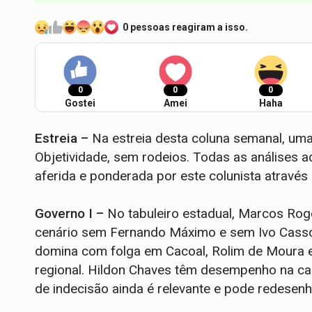
0 pessoas reagiram a isso.
0
0
0
Gostei
Amei
Haha
Estreia –
Na estreia desta coluna semanal, uma l
Objetividade, sem rodeios. Todas as análises a
aferida e ponderada por este colunista através
Governo I –
No tabuleiro estadual, Marcos Rogé
cenário sem Fernando Máximo e sem Ivo Cassol.
domina com folga em Cacoal, Rolim de Moura e
regional. Hildon Chaves têm desempenho na cap
de indecisão ainda é relevante e pode redesenha