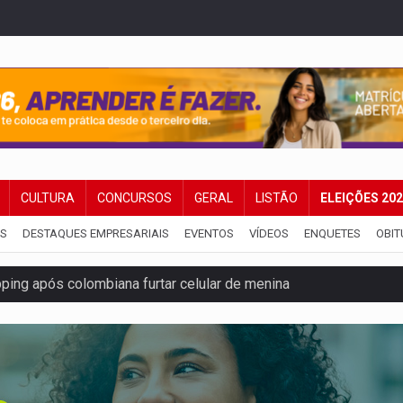
CULTURA
CONCURSOS
GERAL
LISTÃO
ELEIÇÕES 20
IS
DESTAQUES EMPRESARIAIS
EVENTOS
VÍDEOS
ENQUETES
OBIT
ping após colombiana furtar celular de menina
etar produtividade e rotina nas empresas
o será mais suficiente para comprovar área recuperado
ossível base secreta no satélite natural da Terra