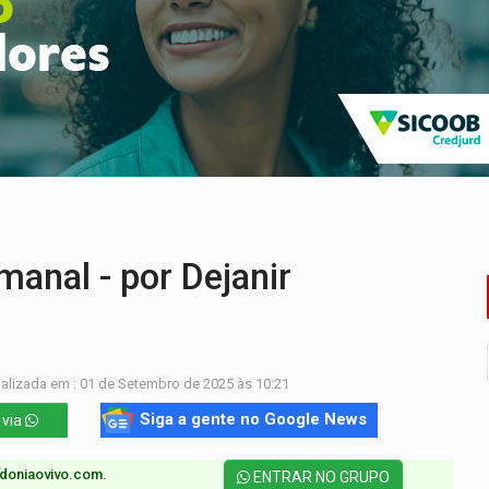
i carro que era rebocado para oficina no Centro de Porto Velho
 frente do bar da Marleide
nia+10 lança chamada para fortalecer cadeias da sociobioecono
de urânio, mas produz pouco e importa combustível
Coca-Cola é devolvida a natureza
 por facção criminosa no Cai N'Água
anal - por Dejanir
alizada em : 01 de Setembro de 2025 às 10:21
Siga a gente no Google News
 via
doniaovivo.com.​
ENTRAR NO GRUPO