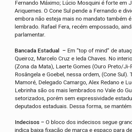
Fernando Máximo; Lúcio Mosquini é forte em J
Ariquemes. O Cone Sul pende a Fernando e div
embora não esteja mais no mandato também é 
lembrado. Rafael Fera, recém empossado, aind
parlamentar.
Bancada Estadual –
Em “top of mind” de atuaçã
Queiroz, Marcelo Cruz e Ieda Chaves. No interi
(Zona da Mata), Laerte Gomes (Ouro Preto/Ji-Pa
Rosângela e Goebel, nessa ordem, (Cone Sul). 
Mamoré, Delegado Camargo, Alex Redano e Luca
Lebrinha são os mais lembrados no Vale do G
setorizados, porém sem expressividade estad
deputados estaduais. Dessa forma, se mantém
Indecisos –
O bloco dos indecisos segue grand
indica baixa fixação de marca e espaço para 