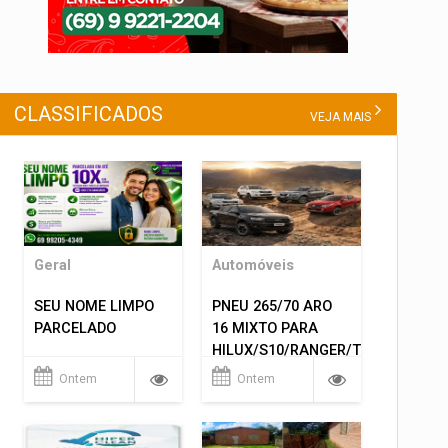
CLASSIFICADOS
VEJA MAIS
Geral
Automóveis
SEU NOME LIMPO
PNEU 265/70 ARO
PARCELADO
16 MIXTO PARA
HILUX/S10/RANGER/TRITON
ETC... MONTAGEM
Ontem
Ontem
GRATIS 599,00