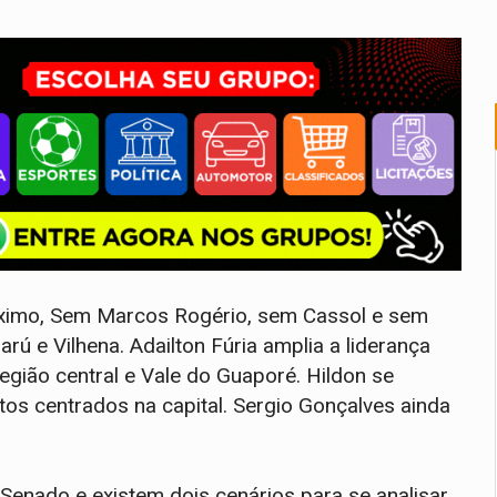
imo, Sem Marcos Rogério, sem Cassol e sem
rú e Vilhena. Adailton Fúria amplia a liderança
gião central e Vale do Guaporé. Hildon se
s centrados na capital. Sergio Gonçalves ainda
nado e existem dois cenários para se analisar,