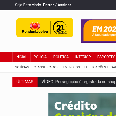
Seja Bem vindo.
Entrar
/
Assinar
INICIAL
POLÍCIA
POLÍTICA
INTERIOR
ESPORTES
NOTÍCIAS
CLASSIFICADOS
EMPREGOS
PUBLICAÇÕES LEGA
ÚLTIMAS
VÍDEO:
Perseguição é registrada no shop
LUDOPATIA:
Apostas online começam a af
REFLORESTAMENTO:
Plantar árvores nã
OVNIS NA LUA:
Cientistas alertam para p