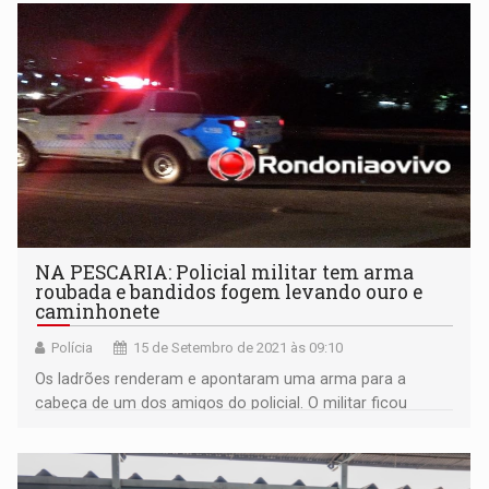
NA PESCARIA: Policial militar tem arma
roubada e bandidos fogem levando ouro e
caminhonete
Polícia
15 de Setembro de 2021 às 09:10
Os ladrões renderam e apontaram uma arma para a
cabeça de um dos amigos do policial. O militar ficou
impedido de reagir, pois o criminoso ameaçava atirar na
cabeça do homem que já estava rendido