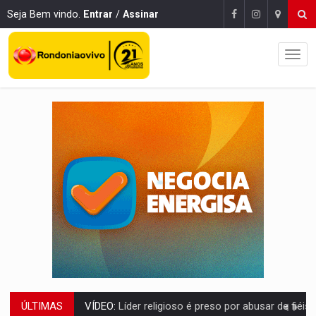
Seja Bem vindo.
Entrar
/
Assinar
ÚLTIMAS
LEVANTAMENTO:
Brasil tem uma história marcada por guerras, revoltas e con