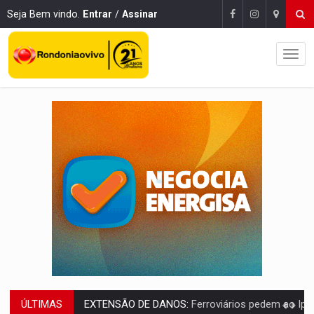
Seja Bem vindo.
Entrar
/
Assinar
ÚLTIMAS
VARIANDO O CARDÁPIO:
Veja essa receita de carne assada para o a