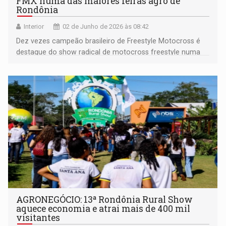
FMX numa das maiores feiras agro de
Rondônia
Interior
02 de Junho de 2026 às 08:42
Dez vezes campeão brasileiro de Freestyle Motocross é
destaque do show radical de motocross freestyle numa
das maiores festas da agropecuária em Rondônia
AGRONEGÓCIO: 13ª Rondônia Rural Show
aquece economia e atrai mais de 400 mil
visitantes