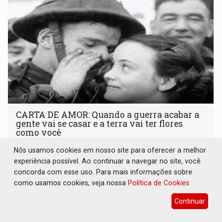
CARTA DE AMOR: Quando a guerra acabar a
gente vai se casar e a terra vai ter flores
como você
Geral
02 de Maio de 2026 às 11:00
Nós usamos cookies em nosso site para oferecer a melhor
experiência possível. Ao continuar a navegar no site, você
Seu ventre vai carregar a menina mais linda do universo
concorda com esse uso. Para mais informações sobre
como usamos cookies, veja nossa
Política de Cookies
Continuar