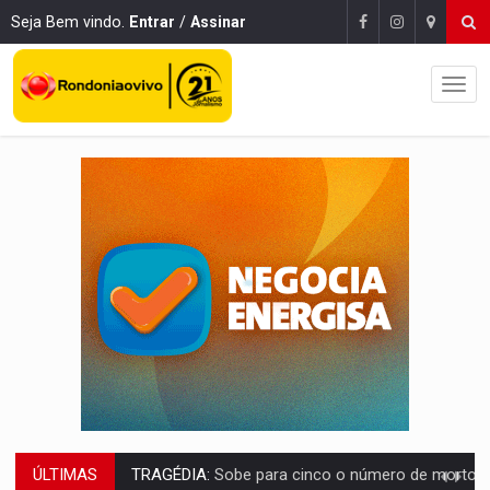
Seja Bem vindo.
Entrar
/
Assinar
ÚLTIMAS
TRANSPORTE DE ARROZ:
MPF assegura cumprimento da legislação sobre transporte d