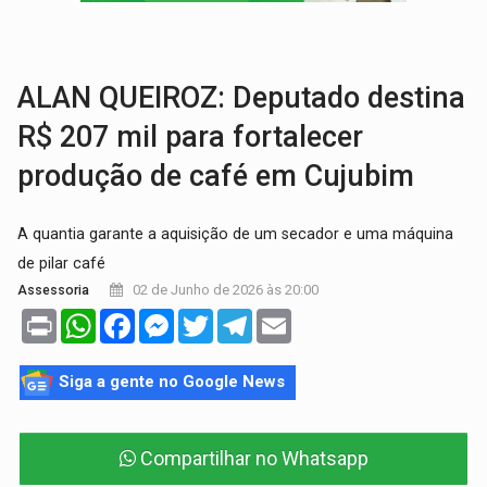
TRANSPORTE DE ARROZ:
MPF assegura cumprimento da legislação sobre transporte d
DEEPFAKE:
Sancionada lei contra violência sexual infantil na inte
ALAN QUEIROZ: Deputado destina
R$ 207 mil para fortalecer
produção de café em Cujubim
A quantia garante a aquisição de um secador e uma máquina
de pilar café
02 de Junho de 2026 às 20:00
Assessoria
Print
WhatsApp
Facebook
Messenger
Twitter
Telegram
Email
Siga a gente no Google News
Compartilhar no Whatsapp