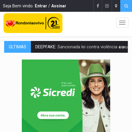
Seja Bem vindo.
Entrar
/
Assinar
ÚLTIMAS
COLEGIADO:
Brasil e Rússia discutem energia nuclear, defesa e ciênc
URGENTE:
Colisão entre caminhão e carro deixa quatro mortos e um em est
ENCONTRO:
Amazônia Negra ganha projeção nacional com participação de M
PREVISÃO:
Porto Velho tem chances de chuvas isoladas nesta se
SINDICATOS UNIDOS:
Assembleia Geral delibera greve da educação municip
PROCESSO SELETIVO:
Rondoniaovivo abre oficina de Comunicação com oportunidade
AGOSTO LILÁS:
MPRO lança de portal e promove reflexão sobre trajetória da Le
REGULARIZAÇÃO:
Refis 2026 segue até o fim do ano para regulariz