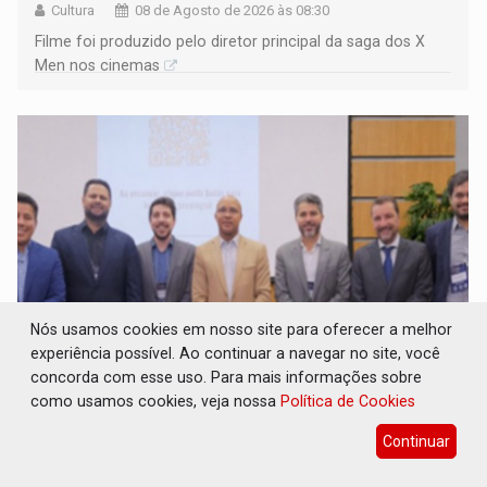
Cultura
08 de Agosto de 2026 às 08:30
Filme foi produzido pelo diretor principal da saga dos X
Men nos cinemas
Nós usamos cookies em nosso site para oferecer a melhor
experiência possível. Ao continuar a navegar no site, você
concorda com esse uso. Para mais informações sobre
TRANSPARÊNCIA: TCE reúne candidatos ao
Governo e apresenta diagnóstico sobre
como usamos cookies, veja nossa
Política de Cookies
Rondônia
Continuar
Eleições 2026
08 de Agosto de 2026 às 08:15