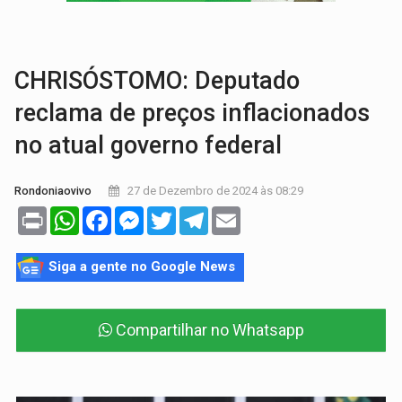
LUDOPATIA:
Apostas online começam a afetar produtividade e rotina
REFLORESTAMENTO:
Plantar árvores não será mais suficiente para comprov
CHRISÓSTOMO: Deputado
reclama de preços inflacionados
no atual governo federal
27 de Dezembro de 2024 às 08:29
Rondoniaovivo
Print
WhatsApp
Facebook
Messenger
Twitter
Telegram
Email
Siga a gente no Google News
Compartilhar no Whatsapp