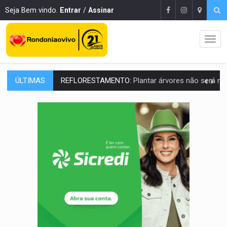
Seja Bem vindo.
Entrar
/
Assinar
ÚLTIMAS
OVNIS NA LUA:
Cientistas alertam para possível base secreta no satélite n
ACABOU COM PEUGEOT:
Incêndio destrói carro que era rebocado para oficina no
VÍDEO:
Ladrão é filmado furtando moto na frente do bar 
BOLSAS DE PESQUISA:
Iniciativa Amazônia+10 lança chamada para fortalecer cadeia
MATERIAL:
Brasil tem grandes reservas de urânio, mas produz pouco e impo
VÍDEO:
Serpente capturada na fábrica da Coca-Cola é devolvid
HOMENAGEM:
Cientistas cassados pelo AI-5 se tornam pesquisadores emér
VÍDEO:
Líder religioso é preso por abusar de fiéis sob pretexto de 'pro