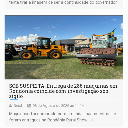
tenta tirar a imagem de ser a continuidade do governador
Marcos Rocha; ex-prefeito Hildon Chaves parece ainda
não ter entrado no modo eleição; ABAV faz evento em
Porto Velho
SOB SUSPEITA: Entrega de 286 máquinas em
Rondônia coincide com investigação sob
sigilo
Geral
08 de Agosto de 2026 às 11:14
Maquinário foi comprado com emendas parlamentares e
foram entregues na Rondônia Rural Show