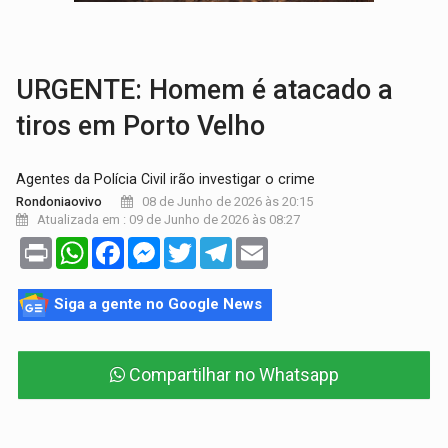
:
Anvisa libera venda de medicamentos pela Shopee, mas mantém 
MAIS RIGOR:
Nova lei endurece punição por abuso sexual contra crian
URGENTE: Homem é atacado a
tiros em Porto Velho
Agentes da Polícia Civil irão investigar o crime
08 de Junho de 2026 às 20:15
Rondoniaovivo
Atualizada em : 09 de Junho de 2026 às 08:27
Print
WhatsApp
Facebook
Messenger
Twitter
Telegram
Email
Siga a gente no Google News
Compartilhar no Whatsapp