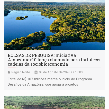
BOLSAS DE PESQUISA: Iniciativa
Amazônia+10 lança chamada para fortalecer
cadeias da sociobioeconomia
Região Norte
08 de Agosto de 2026 às 18:00
Edital de R$ 107 milhões marca o início do Programa
Desafios da Amazônia, que apoiará projetos
desenvolvidos por redes de pesquisa e inovação. A
submissão de pré-propostas poderá ser feita até 1º de
setembro