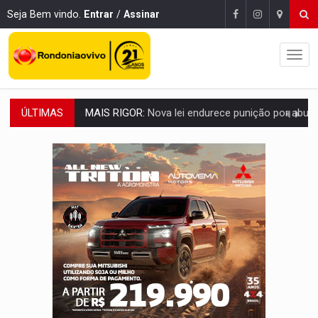
Seja Bem vindo.
Entrar
/
Assinar
ÚLTIMAS
POLUIÇÃO E RISCOS:
Retirada de fiação irregular avança no país e em PVH p
VÍDEO:
Armado com machado, homem ameaça matar sobrinha grávida e com
TRIBUNAL DO CRIME:
Homem é espancado por facção criminosa 
VÍDEO:
Perseguição é registrada no shopping após colombiana furtar ce
LUDOPATIA:
Apostas online começam a afetar produtividade e rotina
REFLORESTAMENTO:
Plantar árvores não será mais suficiente para comprov
OVNIS NA LUA:
Cientistas alertam para possível base secreta no satélite n
ACABOU COM PEUGEOT:
Incêndio destrói carro que era rebocado para oficina no