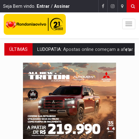
Seja Bem vindo.
Entrar
/
Assinar
ÚLTIMAS
REFLORESTAMENTO:
Plantar árvores não será mais suficiente para comprov
OVNIS NA LUA:
Cientistas alertam para possível base secreta no satélite n
ACABOU COM PEUGEOT:
Incêndio destrói carro que era rebocado para oficina no
VÍDEO:
Ladrão é filmado furtando moto na frente do bar 
BOLSAS DE PESQUISA:
Iniciativa Amazônia+10 lança chamada para fortalecer cadeia
MATERIAL:
Brasil tem grandes reservas de urânio, mas produz pouco e impo
VÍDEO:
Serpente capturada na fábrica da Coca-Cola é devolvid
HOMENAGEM:
Cientistas cassados pelo AI-5 se tornam pesquisadores emér