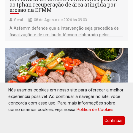
ao Iphan recuperação de área atingida por
erosão na EFMM
Geral
08 de Agosto de 2026 às 09:03
A Asfemm defende que a intervenção seja precedida de
fiscalização e de um laudo técnico elaborado pelos
órgãos competentes
Nós usamos cookies em nosso site para oferecer a melhor
experiência possível. Ao continuar a navegar no site, você
concorda com esse uso. Para mais informações sobre
como usamos cookies, veja nossa
Política de Cookies
VARIANDO O CARDÁPIO: Veja essa receita de
Continuar
carne assada para o almoço e o jantar