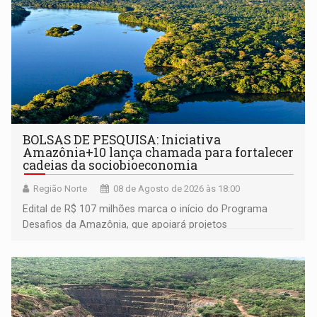
BOLSAS DE PESQUISA: Iniciativa
Amazônia+10 lança chamada para fortalecer
cadeias da sociobioeconomia
Região Norte
08 de Agosto de 2026 às 18:00
Edital de R$ 107 milhões marca o início do Programa
Desafios da Amazônia, que apoiará projetos
desenvolvidos por redes de pesquisa e inovação. A
submissão de pré-propostas poderá ser feita até 1º de
setembro