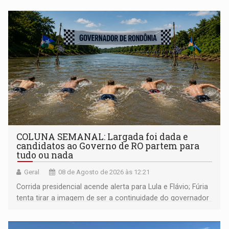
COLUNA SEMANAL: Largada foi dada e
candidatos ao Governo de RO partem para
tudo ou nada
Geral
08 de Agosto de 2026 às 12:21
Corrida presidencial acende alerta para Lula e Flávio; Fúria
tenta tirar a imagem de ser a continuidade do governador
Marcos Rocha; ex-prefeito Hildon Chaves parece ainda
não ter entrado no modo eleição; ABAV faz evento em