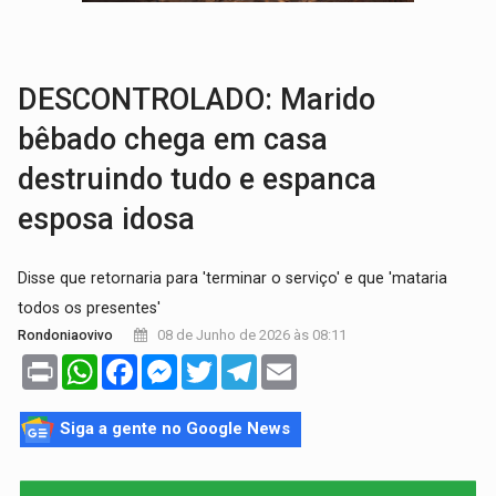
VÍDEO:
Perseguição é registrada no shopping após colombiana furtar ce
LUDOPATIA:
Apostas online começam a afetar produtividade e rotina
DESCONTROLADO: Marido
bêbado chega em casa
destruindo tudo e espanca
esposa idosa
Disse que retornaria para 'terminar o serviço' e que 'mataria
todos os presentes'
08 de Junho de 2026 às 08:11
Rondoniaovivo
Print
WhatsApp
Facebook
Messenger
Twitter
Telegram
Email
Siga a gente no Google News