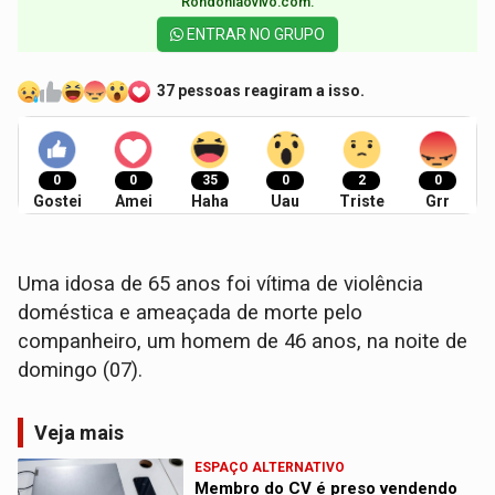
Rondoniaovivo.com.​
ENTRAR NO GRUPO
37 pessoas reagiram a isso.
0
0
35
0
2
0
Gostei
Amei
Haha
Uau
Triste
Grr
Uma idosa de 65 anos foi vítima de violência
doméstica e ameaçada de morte pelo
companheiro, um homem de 46 anos, na noite de
domingo (07).
Veja mais
ESPAÇO ALTERNATIVO
Membro do CV é preso vendendo