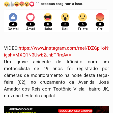
11 pessoas reagiram a isso.
4
1
0
0
6
0
Gostei
Amei
Haha
Uau
Triste
Grr
VIDEO:
https://www.instagram.com/reel/DZGp1oNtX
igsh=MXQ1N3Uwb2JhbTRreA==
Um grave acidente de trânsito com um
motociclista de 19 anos foi registrado por
câmeras de monitoramento na noite desta terça-
feira (02), no cruzamento da Avenida José
Amador dos Reis com Teotônio Vilela, bairro JK,
na zona Leste da capital.