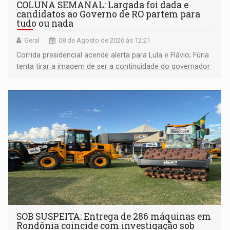
COLUNA SEMANAL: Largada foi dada e
candidatos ao Governo de RO partem para
tudo ou nada
Geral
08 de Agosto de 2026 às 12:21
Corrida presidencial acende alerta para Lula e Flávio; Fúria
tenta tirar a imagem de ser a continuidade do governador
Marcos Rocha; ex-prefeito Hildon Chaves parece ainda
não ter entrado no modo eleição; ABAV faz evento em
Porto Velho
SOB SUSPEITA: Entrega de 286 máquinas em
Rondônia coincide com investigação sob