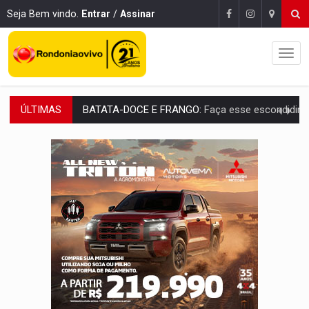
Seja Bem vindo.
Entrar
/
Assinar
BATATA-DOCE E FRANGO:
Faça esse escondidinho e me convide
ÚLTIMAS
BARREIRA NATURAL:
Desmate da Amazônia corta chuvas no Sul e ameaça produção
:
Anvisa libera venda de medicamentos pela Shopee, mas mantém 
MAIS RIGOR:
Nova lei endurece punição por abuso sexual contra crian
POLUIÇÃO E RISCOS:
Retirada de fiação irregular avança no país e em PVH p
VÍDEO:
Armado com machado, homem ameaça matar sobrinha grávida e com
TRIBUNAL DO CRIME:
Homem é espancado por facção criminosa 
VÍDEO:
Perseguição é registrada no shopping após colombiana furtar ce
CAPOTAMENTO:
Motorista causa grave acidente com HR-V e f